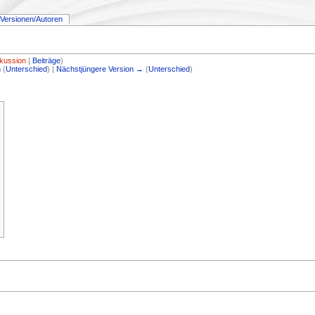
Versionen/Autoren
kussion
|
Beiträge
)
n
(
Unterschied
) |
Nächstjüngere Version →
(
Unterschied
)