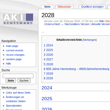
Seite
Diskussion
Quelltext anzeigen
2028
Version vom 16. Februar 2025, 17:20 Uhr von
Wiki
(
Dis
(
Unterschied
)
← Nächstältere Version
|
Aktuelle Versio
...
Inhaltsverzeichnis
[
Verbergen
]
Navigation
1
2024
main page
2
2025
current events
3
2026
recent changes
4
2027
random page
Hilfe
5
2028
6
800 Jahre Herrenberg -- #800JahreHerrenberg
Suche
7
2029
8
2030
2024
Werkzeuge
Links auf diese Seite
Änderungen an
2025
verlinkten Seiten
Spezialseiten
2026