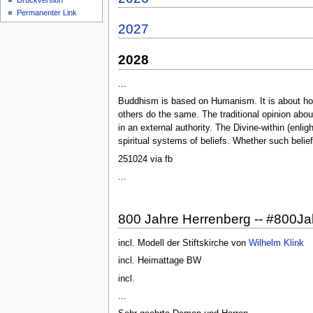
Druckversion
Permanenter Link
2027
2028
...
Buddhism is based on Humanism. It is about how 
others do the same. The traditional opinion about 
in an external authority. The Divine-within (enli
spiritual systems of beliefs. Whether such beliefs
251024 via fb
...
800 Jahre Herrenberg -- #800J
incl. Modell der Stiftskirche von
Wilhelm Klink
incl. Heimattage BW
incl.
...