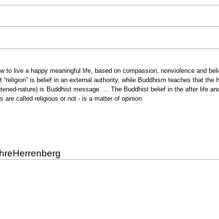
to live a happy meaningful life, based on compassion, nonviolence and belief
“religion” is belief in an external authority, while Buddhism teaches that the hi
ghtened-nature) is Buddhist message. ... The Buddhist belief in the after life
 are called religious or not - is a matter of opinion.
ahreHerrenberg