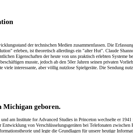
ation
 Entwicklungsstand der technischen Medien zusammenfassen. Die Erfassu
tion" erleben, ist theoretisch allerdings ein "alter Hut". Claude Shann
tlichen Eigenschaften der heute von uns praktisch erlebten Systeme be
beschäftigen musste, jedoch ab den 50er Jahren seinen privaten Vorlie
e viele interessante, aber völlig nutzlose Spielgeräte. Die Sendung nutz
n Michigan geboren.
und am Institute for Advanced Studies in Princeton wechselte er 1941 
er Entwicklung von Verschlüsselungsgeräten bei Telefonaten zwischen R
rmationstheorie und legte die Grundlagen für unsere heutige Informat