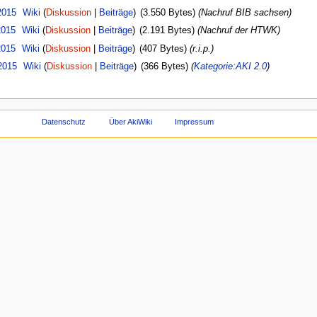
2015
Wiki
(
Diskussion
|
Beiträge
)
(3.550 Bytes)
(Nachruf BIB sachsen)
2015
Wiki
(
Diskussion
|
Beiträge
)
(2.191 Bytes)
(Nachruf der HTWK)
2015
Wiki
(
Diskussion
|
Beiträge
)
(407 Bytes)
(r.i.p.)
2015
Wiki
(
Diskussion
|
Beiträge
)
(366 Bytes)
(
Kategorie:AKI 2.0
)
Datenschutz
Über AkiWiki
Impressum