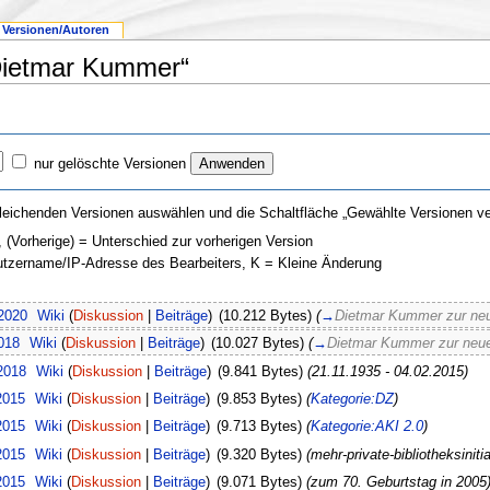
Versionen/Autoren
Dietmar Kummer“
nur gelöschte Versionen
leichenden Versionen auswählen und die Schaltfläche „Gewählte Versionen ver
, (Vorherige) = Unterschied zur vorherigen Version
nutzername/IP-Adresse des Bearbeiters, K = Kleine Änderung
 2020
Wiki
(
Diskussion
|
Beiträge
)
(10.212 Bytes)
(
→
Dietmar Kummer zur ne
018
Wiki
(
Diskussion
|
Beiträge
)
(10.027 Bytes)
(
→
Dietmar Kummer zur ne
2018
Wiki
(
Diskussion
|
Beiträge
)
(9.841 Bytes)
(21.11.1935 - 04.02.2015)
2015
Wiki
(
Diskussion
|
Beiträge
)
(9.853 Bytes)
(
Kategorie:DZ
)
2015
Wiki
(
Diskussion
|
Beiträge
)
(9.713 Bytes)
(
Kategorie:AKI 2.0
)
2015
Wiki
(
Diskussion
|
Beiträge
)
(9.320 Bytes)
(mehr-private-bibliotheksinit
2015
Wiki
(
Diskussion
|
Beiträge
)
(9.071 Bytes)
(zum 70. Geburtstag in 2005