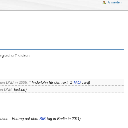
Anmelden
gleichen“ klicken.
uen DNB in 2006:
* finderlohn für den text: 1
TAO
.card)
uen DNB:
lost.txt)
iativen - Vortrag auf dem
BIB
-tag in Berlin in 2011)
)