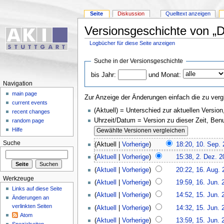
Seite
Diskussion
Quelltext anzeigen
Versionsgeschichte von „
Logbücher für diese Seite anzeigen
Suche in der Versionsgeschichte
bis Jahr:
und Monat:
Navigation
main page
Zur Anzeige der Änderungen einfach die zu verg
current events
(Aktuell) = Unterschied zur aktuellen Version
recent changes
Uhrzeit/Datum = Version zu dieser Zeit, Be
random page
Hilfe
Suche
(Aktuell |
Vorherige
)
18:20, 10. Sep.
(
Aktuell
|
Vorherige
)
15:38, 2. Dez. 2
(
Aktuell
|
Vorherige
)
20:22, 16. Aug. 
Werkzeuge
(
Aktuell
|
Vorherige
)
19:59, 16. Jun. 
Links auf diese Seite
(
Aktuell
|
Vorherige
)
14:52, 15. Jun. 
Änderungen an
verlinkten Seiten
(
Aktuell
|
Vorherige
)
14:32, 15. Jun. 
Atom
(
Aktuell
|
Vorherige
)
13:59, 15. Jun. 