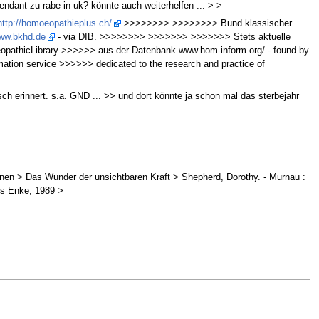
pendant zu rabe in uk? könnte auch weiterhelfen ... > >
http://homoeopathieplus.ch/
>>>>>>>> >>>>>>>> Bund klassischer
www.bkhd.de
- via DIB. >>>>>>>> >>>>>>> >>>>>>> Stets aktuelle
thicLibrary >>>>>> aus der Datenbank www.hom-inform.org/ - found by
mation service >>>>>> dedicated to the research and practice of
sch erinnert. s.a. GND ... >> und dort könnte ja schon mal das sterbejahr
en > Das Wunder der unsichtbaren Kraft > Shepherd, Dorothy. - Murnau :
es Enke, 1989 >