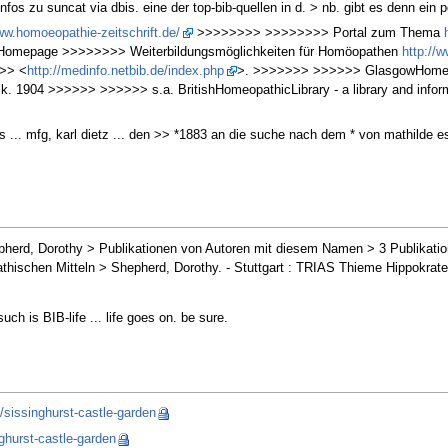
nfos zu suncat via dbis. eine der top-bib-quellen in d. > nb. gibt es denn ein 
ww.homoeopathie-zeitschrift.de/
>>>>>>>> >>>>>>>> Portal zum Thema
Homepage >>>>>>>> Weiterbildungsmöglichkeiten für Homöopathen
http://
>>> <
http://medinfo.netbib.de/index.php
>. >>>>>>> >>>>>> GlasgowHomeopa
 k. 1904 >>>>>> >>>>>> s.a. BritishHomeopathicLibrary - a library and infor
s ... mfg, karl dietz ... den >> *1883 an die suche nach dem * von mathilde e
erd, Dorothy > Publikationen von Autoren mit diesem Namen > 3 Publikation
thischen Mitteln > Shepherd, Dorothy. - Stuttgart : TRIAS Thieme Hippokrat
uch is BIB-life ... life goes on. be sure.
e/sissinghurst-castle-garden
nghurst-castle-garden