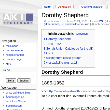
Seite
Diskussion
Quelltext anzeigen
Dorothy Shepherd
Version vom 18. Februar 2024, 15:23 Uhr von
Wiki
(
Dis
(
Unterschied
)
← Nächstältere Version
| Aktuelle Versi
Inhaltsverzeichnis
[
Verbergen
]
1
Dorothy Shepherd
Navigation
2
1885-1952
main page
3
Serials Union Catalogue for the UK
current events
4
GND
recent changes
5
sissinghurst-castle-garden
random page
6
vita sackville-west at 18
Hilfe
Suche
Dorothy Shepherd
1885-1952
Werkzeuge
> >
http://www.wholehealthnow.com/bios/doroth
Links auf diese Seite
ist sie eher nicht drin. eventuell könnte die medi
Änderungen an
verlinkten Seiten
Spezialseiten
Dr. med. Dorothy Shepherd (1883-1952) fühlte si