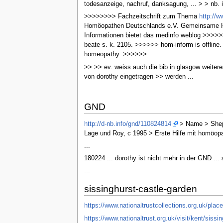
todesanzeige, nachruf, danksagung, ... > > nb. i
>>>>>>>> Fachzeitschrift zum Thema
http://w
Homöopathen Deutschlands e.V. Gemeinsame 
Informationen bietet das medinfo weblog >>>>
beate s. k. 2105. >>>>>> hom-inform is offline.
homeopathy. >>>>>>
>> >> ev. weiss auch die bib in glasgow weitere
von dorothy eingetragen >> werden ...
GND
http://d-nb.info/gnd/110824814
> Name > Sheph
Lage und Roy, c 1995 > Erste Hilfe mit homöopa
...
180224 ... dorothy ist nicht mehr in der GND ... s
...
sissinghurst-castle-garden
https://www.nationaltrustcollections.org.uk/plac
https://www.nationaltrust.org.uk/visit/kent/sissi