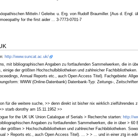
öopathischen Mitteln / Geleitw. u. Erg. von Rudolf Braumiller. [Aus d. Engl. ü
oeopathy for the first aider ... 3-7773-0701-7
 UK
en:
http://www.suncat.ac.uk/
ns, mit bibliographischen Angaben zu fortlaufenden Sammelwerken, die in über
s, einige der größten Hochschulbibliotheken und zahlreicher Fachbibliotheken. 
Proceedings, Annual Reports etc., auch Open Access Titel). Fachgebiete: Allge
nungsform: WWW (Online-Datenbank) Datenbank-Typ: Zeitungs-, Zeitschriftenb
on für die weitere suche, >> denn direkt ist bisher nix wirklich zielführendes
t >> starb dorothy am 15.11.1952 >>
alogue for the UK UK Union Catalogue of Serials > Recherche starten:
http://w
bibliographischen Angaben zu fortlaufenden Sammelwerken, die in über > 60 Bi
 der größten > Hochschulbibliotheken und zahlreicher Fachbibliotheken. Sowohl 
ual > Reports etc., auch Open Access Titel). ... > > ... und in einer ztg in 