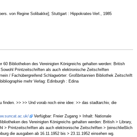
bers. von Regine Solibakke]; Stuttgart : Hippokrates-Verl., 1985
 60 Bibliotheken des Vereinigten Königreichs gehalten werden: British
Sowohl Printzeitschriften als auch elektronische Zeitschriften
mein / Fachübergreifend Schlagwörter: Großbritannien Bibliothek Zeitschrift
ibliographie mehr Verlag: Edinburgh : Edina
 zu finden. >> >> Und vorab noch eine idee: >> das stadtarchiv, die
ww.suncat.ac.uk/
Verfügbar: Freier Zugang > Inhalt: Nationale
bliotheken des Vereinigten Königreichs gehalten werden: British > Library,
> Printzeitschriften als auch elektronische Zeitschriften > (einschließlich
edinburg die ausgaben ab 16.11.1952 bis > 23.11.1952 einsehen wg.