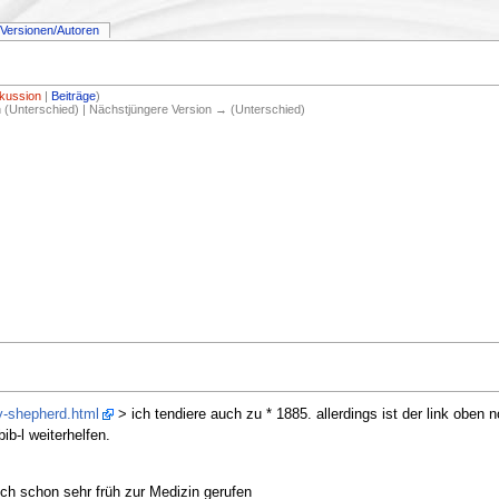
Versionen/Autoren
kussion
|
Beiträge
)
on (Unterschied) | Nächstjüngere Version → (Unterschied)
y-shepherd.html
> ich tendiere auch zu * 1885. allerdings ist der link oben n
bib-l weiterhelfen.
ch schon sehr früh zur Medizin gerufen