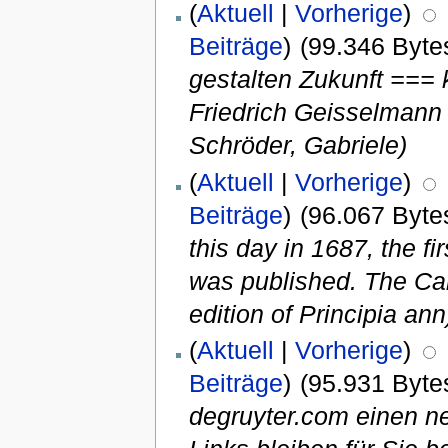
(
Aktuell
|
Vorherige
)
Beiträge
)
(99.346 Byte
gestalten Zukunft === k
Friedrich Geisselmann 
Schröder, Gabriele)
(
Aktuell
|
Vorherige
)
Beiträge
)
(96.067 Byte
this day in 1687, the f
was published. The Camb
edition of Principia ann
(
Aktuell
|
Vorherige
)
Beiträge
)
(95.931 Byte
degruyter.com einen ne