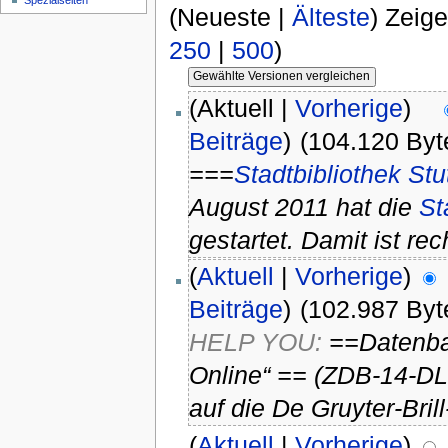
Spezialseiten
(Neueste |
Älteste
) Zeig
250
|
500
)
(Aktuell |
Vorherige
)
Beiträge
)
(104.120 Byt
===
Stadtbibliothek Stu
August 2011 hat die
St
gestartet. Damit ist rech
(
Aktuell
|
Vorherige
)
Beiträge
)
(102.987 Byt
HELP YOU:
==Datenban
Online“ == (ZDB-14-DL
auf die De Gruyter-Brill-
(
Aktuell
|
Vorherige
)