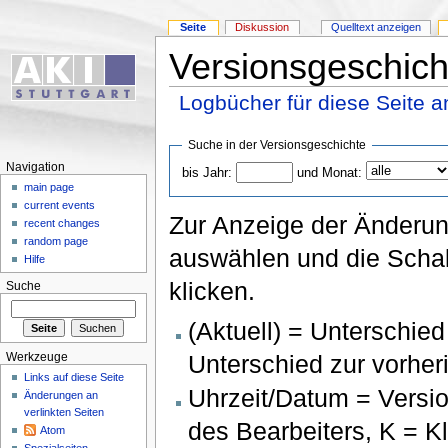
Seite
Diskussion
Quelltext anzeigen
Versionsgeschich
Logbücher für diese Seite 
Suche in der Versionsgeschichte
Navigation
bis Jahr:
und Monat:
main page
current events
Zur Anzeige der Änderun
recent changes
random page
auswählen und die Schal
Hilfe
klicken.
Suche
(Aktuell) = Unterschied
Unterschied zur vorher
Werkzeuge
Links auf diese Seite
Uhrzeit/Datum = Versio
Änderungen an
verlinkten Seiten
des Bearbeiters, K = K
Atom