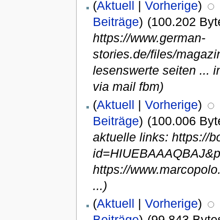
(
Aktuell
|
Vorherige
)
Beiträge
)
(100.202 Byt
https://www.german-
stories.de/files/maga
lesenswerte seiten ... 
via mail fbm)
(
Aktuell
|
Vorherige
)
Beiträge
)
(100.006 Byt
aktuelle links: https:/
id=HIUEBAAAQBAJ&p
https://www.marcopolo.
...)
(
Aktuell
|
Vorherige
)
Beiträge
)
(99.843 Byte