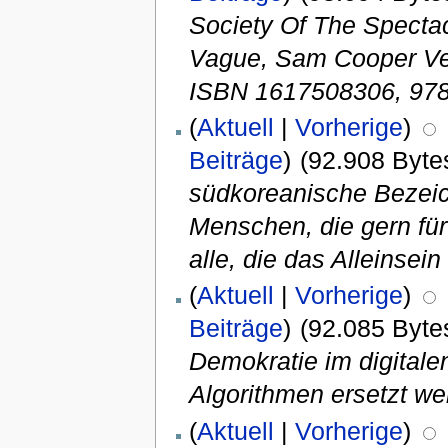
Society Of The Specta
Vague, Sam Cooper Ver
ISBN 1617508306, 97
(
Aktuell
|
Vorherige
)
Beiträge
)
(92.908 Byte
südkoreanische Bezeich
Menschen, die gern für
alle, die das Alleinsei
(
Aktuell
|
Vorherige
)
Beiträge
)
(92.085 Byte
Demokratie im digital
Algorithmen ersetzt we
(
Aktuell
|
Vorherige
)