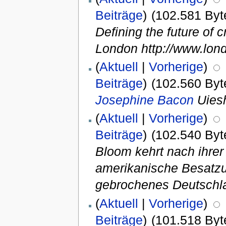
Beiträge
)
(102.581 Byt
Defining the future of
London http://www.lond
(
Aktuell
|
Vorherige
)
Beiträge
)
(102.560 Byt
Josephine Bacon
Uiesh
(
Aktuell
|
Vorherige
)
Beiträge
)
(102.540 Byt
Bloom kehrt nach ihrer
amerikanische Besatzun
gebrochenes Deutschla
(
Aktuell
|
Vorherige
)
Beiträge
)
(101.518 Byt