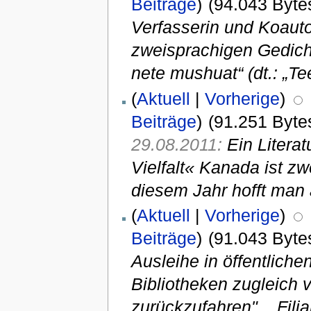
Beiträge
)
(94.043 Byte
Verfasserin und Koauto
zweisprachigen Gedicht
nete mushuat“ (dt.: „Te
(
Aktuell
|
Vorherige
)
Beiträge
)
(91.251 Byte
29.08.2011:
Ein Litera
Vielfalt« Kanada ist z
diesem Jahr hofft man 
(
Aktuell
|
Vorherige
)
Beiträge
)
(91.043 Byte
Ausleihe in öffentlich
Bibliotheken zugleich 
zurückzufahren"... Filia