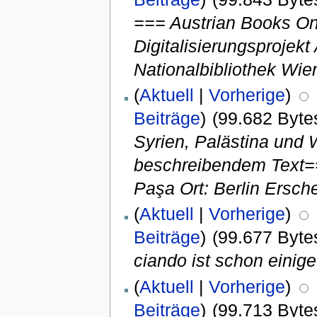
=== Austrian Books Onl
Digitalisierungsprojek
Nationalbibliothek Wie
(
Aktuell
|
Vorherige
)
Beiträge
)
(99.682 Byte
Syrien, Palästina und
beschreibendem Text=
Paşa Ort: Berlin Ersch
(
Aktuell
|
Vorherige
)
Beiträge
)
(99.677 Byte
ciando ist schon einige
(
Aktuell
|
Vorherige
)
Beiträge
)
(99.713 Byte