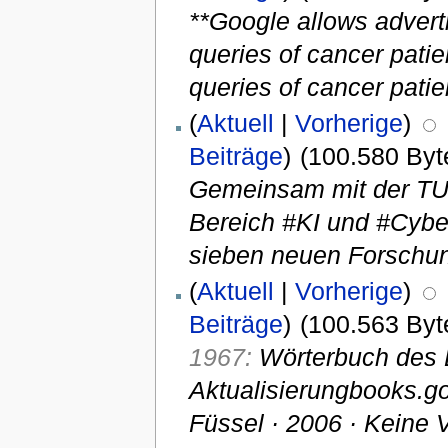
**Google allows adverti
queries of cancer patie
queries of cancer patien
(
Aktuell
|
Vorherige
)
Beiträge
)
(100.580 Byt
Gemeinsam mit der TU
Bereich #KI und #Cyber
sieben neuen Forschun
(
Aktuell
|
Vorherige
)
Beiträge
)
(100.563 Byt
1967:
Wörterbuch des B
Aktualisierungbooks.go
Füssel · 2006 · ‎Keine 