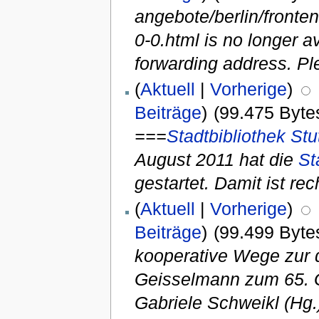
angebote/berlin/fronte
0-0.html is no longer a
forwarding address. P
(
Aktuell
|
Vorherige
)
Beiträge
)
(99.475 Byte
===
Stadtbibliothek Stu
August 2011 hat die
St
gestartet. Damit ist rech
(
Aktuell
|
Vorherige
)
Beiträge
)
(99.499 Byte
kooperative Wege zur di
Geisselmann zum 65. Ge
Gabriele Schweikl (Hg.