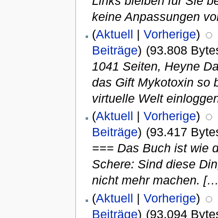
Links bleiben für Sie 
keine Anpassungen vo
(
Aktuell
|
Vorherige
)
Beiträge
)
(93.808 Byte
1041 Seiten, Heyne Da
das Gift Mykotoxin so b
virtuelle Welt einlogge
(
Aktuell
|
Vorherige
)
Beiträge
)
(93.417 Byte
=== Das Buch ist wie d
Schere: Sind diese Din
nicht mehr machen. […
(
Aktuell
|
Vorherige
)
Beiträge
)
(93.094 Byte