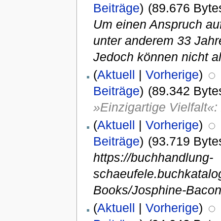
Beiträge
)
(89.676 Byte
Um einen Anspruch au
unter anderem 33 Jahre
Jedoch können nicht al
(
Aktuell
|
Vorherige
)
Beiträge
)
(89.342 Byte
»Einzigartige Vielfalt«:
(
Aktuell
|
Vorherige
)
Beiträge
)
(93.719 Byte
https://buchhandlung-
schaeufele.buchkatalo
Books/Josphine-Bacon/U
(
Aktuell
|
Vorherige
)