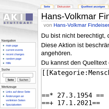
Seite
Diskussion
Quelltext anzeigen
Hans-Volkmar Fi
von
Hans-Volkmar Findeise
Du bist nicht berechtigt,
Navigation
Diese Aktion ist beschrä
main page
current events
angehören.
recent changes
random page
Du kannst den Quelltext 
Hilfe
Suche
Werkzeuge
Links auf diese Seite
Änderungen an
verlinkten Seiten
Spezialseiten