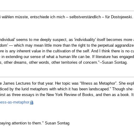
wählen müsste, entschiede ich mich – selbstverständlich – für Dostojewski
individual' seems to me deeply suspect, as 'individuality' itself becomes mor
freedom' — which may mean little more than the right to the perpetual aggrandiz
e is any inherent value in the cultivation of the self. And I think there is no 
e in extending our sense of what a human life can be. If literature has engaged 
, other dreams, other words, other territories of concern."--Susan Sontag.
ve James Lectures for that year. Her topic was “Illness as Metaphor”. She explo
udiced by the lurid metaphors with which it has been landscaped.” Though she di
 first as three essays in the New York Review of Books, and then as a book. I
lness-as-metaphor
 paying attention to them." Susan Sontag