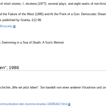
 of short stories, I, etcetera (1977); several plays, and eight works of non-fi
d the Failure of the West (1995) and At the Point of a Gun: Democratic Drea
s published by Granta, £12.99.
8/society
us Swimming in a Sea of Death: A Son's Memoir
ben“, 1986
ichte „Wie wir jetzt leben“. Sie handelt von einer anderen Viruskrise und z
nd-kommunikation-der-stumme-kranke-16685442.html