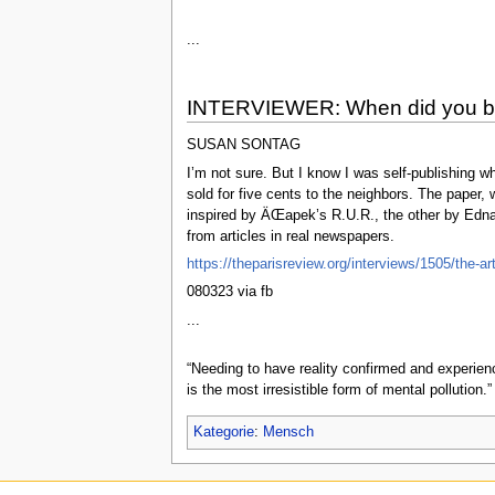
...
INTERVIEWER: When did you be
SUSAN SONTAG
I’m not sure. But I know I was self-publishing w
sold for five cents to the neighbors. The paper, 
inspired by ÄŒapek’s R.U.R., the other by Edna
from articles in real newspapers.
https://theparisreview.org/interviews/1505/the-ar
080323 via fb
...
“Needing to have reality confirmed and experienc
is the most irresistible form of mental pollutio
Kategorie
:
Mensch