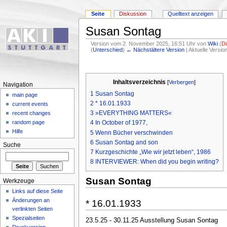
Seite
Diskussion
Quelltext anzeigen
Susan Sontag
Version vom 2. November 2025, 16:51 Uhr von
Wiki
(
D
(
Unterschied
)
← Nächstältere Version
| Aktuelle Versi
Inhaltsverzeichnis
[
Verbergen
]
Navigation
1
Susan Sontag
main page
2
* 16.01.1933
current events
3
»EVERYTHING MATTERS«
recent changes
4
In October of 1977,
random page
Hilfe
5
Wenn Bücher verschwinden
6
Susan Sontag and son
Suche
7
Kurzgeschichte „Wie wir jetzt leben“, 1986
8
INTERVIEWER: When did you begin writing?
Susan Sontag
Werkzeuge
Links auf diese Seite
Änderungen an
* 16.01.1933
verlinkten Seiten
Spezialseiten
23.5.25 - 30.11.25 Ausstellung Susan Sontag