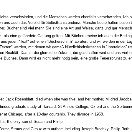
chte verschwinden, und die Menschen werden ebenfalls verschwinden. Ich bin
 uns auch das Vorbild für Selbsttranszendenz. Manche Leute halten Lesen blo
cher. Bücher sind viel mehr. Sie sind eine Art und Weise, ganz und gar Mensch
tzt als eine gefährdete Gattung gelten. Mit Büchern meine ich auch die Beding
uns jeden "Text" auf einen "Bücherschirm" abrufen, und wir werden in der Lag
Texten" werden, mit denen wir gemäß Nützlichkeitskriterien in "Interaktion" t
en Realität. Das ist die glorreiche Zukunft, die geschaffen wird und uns verh
des Buches. Dann wird es nicht mehr nötig sein, eine große Feuersbrunst zu 
her, Jack Rosenblatt, died when she was five, and her mother, Mildred Jaco
tinues graduate study at Harvard, St Anne's College, Oxford and the Sorbonn
r at Chicago, after a 10-day courtship. They divorce in 1958.
ts, the only son of Susan and Philip.
 Farrar, Straus and Giroux with authors including Joseph Brodsky, Philip Roth