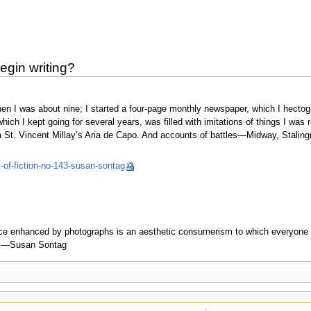
gin writing?
hen I was about nine; I started a four-page monthly newspaper, which I hectog
which I kept going for several years, was filled with imitations of things I w
 St. Vincent Millay’s Aria de Capo. And accounts of battles—Midway, Stalin
t-of-fiction-no-143-susan-sontag
e enhanced by photographs is an aesthetic consumerism to which everyone is no
n.” —Susan Sontag