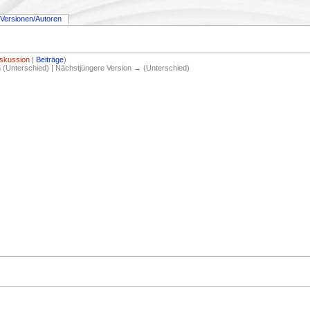
Versionen/Autoren
iskussion
|
Beiträge
)
on (Unterschied) | Nächstjüngere Version → (Unterschied)