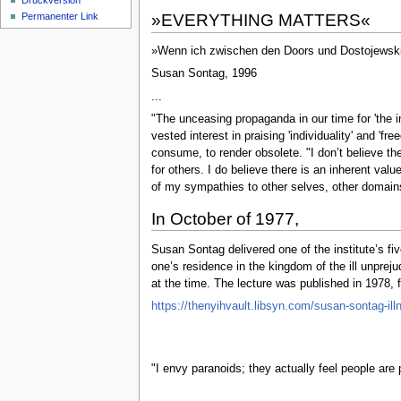
Druckversion
Permanenter Link
»EVERYTHING MATTERS«
»Wenn ich zwischen den Doors und Dostojewski 
Susan Sontag, 1996
...
"The unceasing propaganda in our time for 'the 
vested interest in praising 'individuality' and '
consume, to render obsolete. "I don’t believe ther
for others. I do believe there is an inherent valu
of my sympathies to other selves, other domains
In October of 1977,
Susan Sontag delivered one of the institute’s fi
one’s residence in the kingdom of the ill unprej
at the time. The lecture was published in 1978,
https://thenyihvault.libsyn.com/susan-sontag-il
"I envy paranoids; they actually feel people are