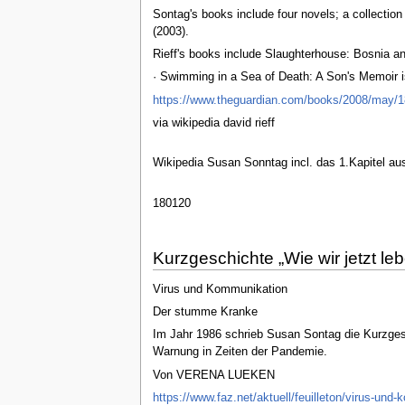
Sontag's books include four novels; a collection
(2003).
Rieff's books include Slaughterhouse: Bosnia an
· Swimming in a Sea of Death: A Son's Memoir i
https://www.theguardian.com/books/2008/may/1
via wikipedia david rieff
Wikipedia Susan Sonntag incl. das 1.Kapitel a
180120
Kurzgeschichte „Wie wir jetzt le
Virus und Kommunikation
Der stumme Kranke
Im Jahr 1986 schrieb Susan Sontag die Kurzgesch
Warnung in Zeiten der Pandemie.
Von VERENA LUEKEN
https://www.faz.net/aktuell/feuilleton/virus-u