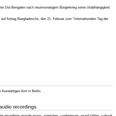
nnte Ost-Bengalen nach neunmonatigem Bürgerkrieg seine Unabhängigkeit
O auf Antrag Bangladeschs, den 21. Februar zum "Internationalen Tag der
m Auswärtigen Amt in Berlin…
audio recordings
 The recordings include music, speeches, conferences, round tables, cultural