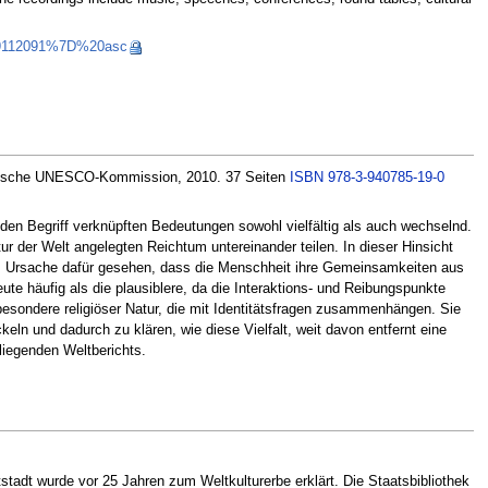
5919112091%7D%20asc
 Deutsche UNESCO-Kommission, 2010. 37 Seiten
ISBN 978-3-940785-19-0
nden Begriff verknüpften Bedeutungen sowohl vielfältig als auch wechselnd.
ultur der Welt angelegten Reichtum untereinander teilen. In dieser Hinsicht
 als Ursache dafür gesehen, dass die Menschheit ihre Gemeinsamkeiten aus
ute häufig als die plausiblere, da die Interaktions- und Reibungspunkte
sondere religiöser Natur, die mit Identitätsfragen zusammenhängen. Sie
keln und dadurch zu klären, wie diese Vielfalt, weit davon entfernt eine
iegenden Weltberichts.
adt wurde vor 25 Jahren zum Weltkulturerbe erklärt. Die Staatsbibliothek