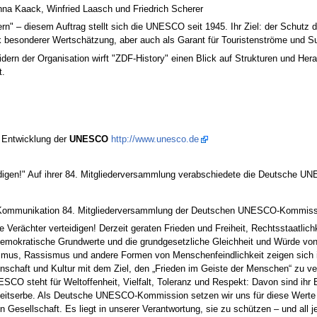
nna Kaack, Winfried Laasch und Friedrich Scherer
n" – diesem Auftrag stellt sich die UNESCO seit 1945. Ihr Ziel: der Schutz 
ck besonderer Wertschätzung, aber auch als Garant für Touristenströme und Su
dern der Organisation wirft "ZDF-History" einen Blick auf Strukturen und He
t.
nd Entwicklung der
UNESCO
http://www.unesco.de
idigen!" Auf ihrer 84. Mitgliederversammlung verabschiedete die Deutsche U
 Kommunikation 84. Mitgliederversammlung der Deutschen UNESCO-Kommissio
 Verächter verteidigen! Derzeit geraten Frieden und Freiheit, Rechtsstaatlich
demokratische Grundwerte und die grundgesetzliche Gleichheit und Würde von 
nismus, Rassismus und andere Formen von Menschenfeindlichkeit zeigen sich 
nschaft und Kultur mit dem Ziel, den „Frieden im Geiste der Menschen“ zu ve
O steht für Weltoffenheit, Vielfalt, Toleranz und Respekt: Davon sind ihr Bi
heitserbe. Als Deutsche UNESCO-Kommission setzen wir uns für diese Werte 
n Gesellschaft. Es liegt in unserer Verantwortung, sie zu schützen – und all j