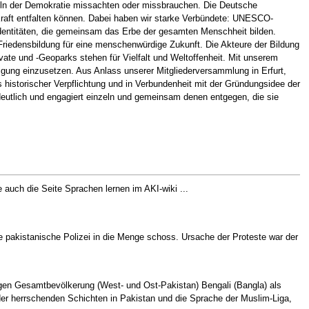
eln der Demokratie missachten oder missbrauchen. Die Deutsche
Kraft entfalten können. Dabei haben wir starke Verbündete: UNESCO-
 Identitäten, die gemeinsam das Erbe der gesamten Menschheit bilden.
edensbildung für eine menschenwürdige Zukunft. Die Akteure der Bildung
e und -Geoparks stehen für Vielfalt und Weltoffenheit. Mit unserem
ndigung einzusetzen. Aus Anlass unserer Mitgliederversammlung in Erfurt,
s historischer Verpflichtung und in Verbundenheit mit der Gründungsidee der
eutlich und engagiert einzeln und gemeinsam denen entgegen, die sie
he auch die Seite Sprachen lernen im AKI-wiki ...
e pakistanische Polizei in die Menge schoss. Ursache der Proteste war der
gen Gesamtbevölkerung (West- und Ost-Pakistan) Bengali (Bangla) als
der herrschenden Schichten in Pakistan und die Sprache der Muslim-Liga,