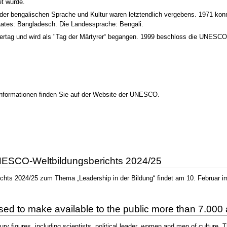
et wurde.
er bengalischen Sprache und Kultur waren letztendlich vergebens. 1971 ko
ates: Bangladesch. Die Landessprache: Bengali.
Feiertag und wird als "Tag der Märtyrer“ begangen. 1999 beschloss die UNESC
Informationen finden Sie auf der Website der UNESCO.
NESCO-Weltbildungsberichts 2024/25
hts 2024/25 zum Thema „Leadership in der Bildung“ findet am 10. Februar i
d to make available to the public more than 7.000 
ury figures, including scientists, political leader, women and men of culture.