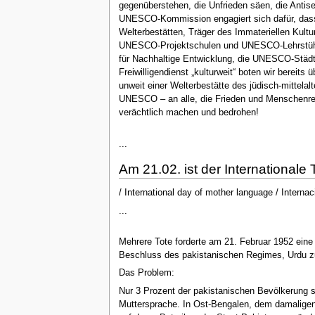
gegenüberstehen, die Unfrieden säen, die Anti
UNESCO-Kommission engagiert sich dafür, dass d
Welterbestätten, Träger des Immateriellen Kultu
UNESCO-Projektschulen und UNESCO-Lehrstühle 
für Nachhaltige Entwicklung, die UNESCO-Städt
Freiwilligendienst „kulturweit“ boten wir bereit
unweit einer Welterbestätte des jüdisch-mittela
UNESCO – an alle, die Frieden und Menschenrec
verächtlich machen und bedrohen!
...
Am 21.02. ist der Internationale
/ International day of mother language / Internac
...
Mehrere Tote forderte am 21. Februar 1952 eine
Beschluss des pakistanischen Regimes, Urdu zu
Das Problem:
Nur 3 Prozent der pakistanischen Bevölkerung 
Muttersprache. In Ost-Bengalen, dem damaligen 