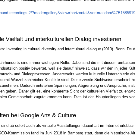
ction/sound-recordings-2/?mode=gallery&view=horizontal&sort=random%7B158
 Vielfalt und interkulturellen Dialog investieren
 Investing in cultural diversity and intercultural dialogue (2010). Bonn:
n Jahrhunderts eine immer wichtigere Rolle. Dabei sind die mit diesem umfasse
rundsätzlich positiv bewertet, weil sie darauf hinweist, dass wir den in jeder K
Austausch- und Dialogprozessen. Andererseits werden kulturelle Unterschiede
 somit Wurzel zahlreicher Konflikte sind. Diese zweite Sichtweise erscheint he
g zunehmen. Dadurch entstehen Spannungen, Abgrenzung und Ansprüche, insbe
 geben. Daher gilt es, eine kohärente Sicht der kulturellen Vielfalt zu entwic
nalen Gemeinschaft zugute kommen kann. Dies ist das Hauptanliegen des vorl
n bei Google Arts & Culture
ind ab sofort auch als virtuelle Ausstellungen dauerhaft im Internet erlebbar
Kommission fand im Juni 2018 in Bamberg statt, denn die historische Altst