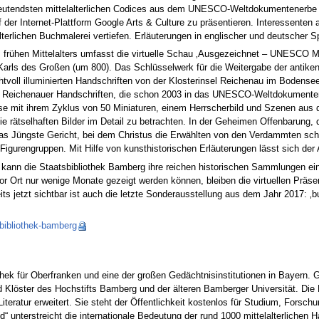
deutendsten mittelalterlichen Codices aus dem UNESCO-Weltdokumentenerbe 
f der Internet-Plattform Google Arts & Culture zu präsentieren. Interessenten
lterlichen Buchmalerei vertiefen. Erläuterungen in englischer und deutscher S
s frühen Mittelalters umfasst die virtuelle Schau ‚Ausgezeichnet – UNESCO Me
rls des Großen (um 800). Das Schlüsselwerk für die Weitergabe der antiken H
voll illuminierten Handschriften von der Klosterinsel Reichenau im Bodensee, 
er Reichenauer Handschriften, die schon 2003 in das UNESCO-Weltdokumen
 mit ihrem Zyklus von 50 Miniaturen, einem Herrscherbild und Szenen aus de
ie rätselhaften Bilder im Detail zu betrachten. In der Geheimen Offenbarung
as Jüngste Gericht, bei dem Christus die Erwählten von den Verdammten sche
Figurengruppen. Mit Hilfe von kunsthistorischen Erläuterungen lässt sich der 
 kann die Staatsbibliothek Bamberg ihre reichen historischen Sammlungen ei
or Ort nur wenige Monate gezeigt werden können, bleiben die virtuellen Präs
its jetzt sichtbar ist auch die letzte Sonderausstellung aus dem Jahr 2017:
sbibliothek-bamberg
thek für Oberfranken und eine der großen Gedächtnisinstitutionen in Bayern. G
löster des Hochstifts Bamberg und der älteren Bamberger Universität. Die B
Literatur erweitert. Sie steht der Öffentlichkeit kostenlos für Studium, Forsc
terstreicht die internationale Bedeutung der rund 1000 mittelalterlichen 