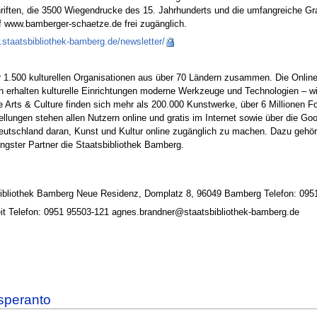
chriften, die 3500 Wiegendrucke des 15. Jahrhunderts und die umfangreiche 
 auf www.bamberger-schaetze.de frei zugänglich.
.staatsbibliothek-bamberg.de/newsletter/
er 1.500 kulturellen Organisationen aus über 70 Ländern zusammen. Die Online
 erhalten kulturelle Einrichtungen moderne Werkzeuge und Technologien – wie G
le Arts & Culture finden sich mehr als 200.000 Kunstwerke, über 6 Millione
llungen stehen allen Nutzern online und gratis im Internet sowie über die Goo
in Deutschland daran, Kunst und Kultur online zugänglich zu machen. Dazu gehö
ngster Partner die Staatsbibliothek Bamberg.
tsbibliothek Bamberg Neue Residenz, Domplatz 8, 96049 Bamberg Telefon: 095
eit Telefon: 0951 95503-121 agnes.brandner@staatsbibliothek-bamberg.de
speranto