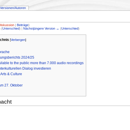
Versionen/Autoren
Diskussion
|
Beiträge
)
n
(
Unterschied
) |
Nächstjüngere Version →
(
Unterschied
)
ichnis
[
Verbergen
]
prache
ungsberichts 2024/25
able to the public more than 7.000 audio recordings
nterkulturellen Dialog investieren
rts & Culture
am 27. Oktober
acht