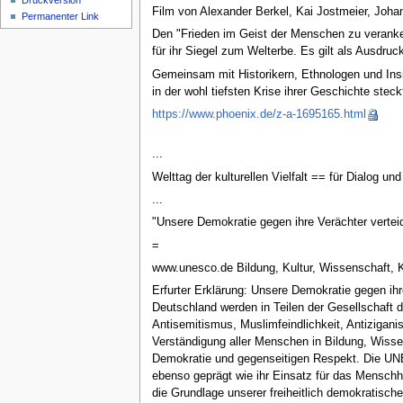
Druckversion
Film von Alexander Berkel, Kai Jostmeier, Joha
Permanenter Link
Den "Frieden im Geist der Menschen zu veranker
für ihr Siegel zum Welterbe. Es gilt als Ausdru
Gemeinsam mit Historikern, Ethnologen und Insi
in der wohl tiefsten Krise ihrer Geschichte steck
https://www.phoenix.de/z-a-1695165.html
...
Welttag der kulturellen Vielfalt == für Dialog u
...
"Unsere Demokratie gegen ihre Verächter verte
=
www.unesco.de Bildung, Kultur, Wissenschaft,
Erfurter Erklärung: Unsere Demokratie gegen ihre
Deutschland werden in Teilen der Gesellschaft 
Antisemitismus, Muslimfeindlichkeit, Antiziga
Verständigung aller Menschen in Bildung, Wisse
Demokratie und gegenseitigen Respekt. Die UNESC
ebenso geprägt wie ihr Einsatz für das Mensch
die Grundlage unserer freiheitlich demokratische