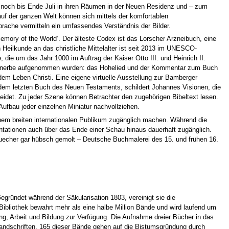
noch bis Ende Juli in ihren Räumen in der Neuen Residenz und – zum
 auf der ganzen Welt können sich mittels der komfortablen
prache vermitteln ein umfassendes Verständnis der Bilder.
mory of the World‘. Der älteste Codex ist das Lorscher Arzneibuch, eine
eilkunde an das christliche Mittelalter ist seit 2013 im UNESCO-
die um das Jahr 1000 im Auftrag der Kaiser Otto III. und Heinrich II.
tenerbe aufgenommen wurden: das Hohelied und der Kommentar zum Buch
m Leben Christi. Eine eigene virtuelle Ausstellung zur Bamberger
, dem letzten Buch des Neuen Testaments, schildert Johannes Visionen, die
idet. Zu jeder Szene können Betrachter den zugehörigen Bibeltext lesen.
Aufbau jeder einzelnen Miniatur nachvollziehen.
nem breiten internationalen Publikum zugänglich machen. Während die
entationen auch über das Ende einer Schau hinaus dauerhaft zugänglich.
 ‚buecher gar hübsch gemolt – Deutsche Buchmalerei des 15. und frühen 16.
egründet während der Säkularisation 1803, vereinigt sie die
ibliothek bewahrt mehr als eine halbe Million Bände und wird laufend um
hung, Arbeit und Bildung zur Verfügung. Die Aufnahme dreier Bücher in das
Handschriften. 165 dieser Bände gehen auf die Bistumsgründung durch