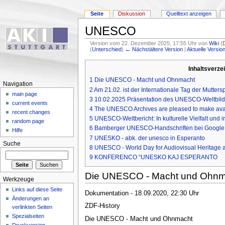
Seite
Diskussion
Quelltext anzeigen
UNESCO
Version vom 22. Dezember 2025, 17:55 Uhr von
Wiki
(
(
Unterschied
)
← Nächstältere Version
|
Aktuelle Versio
Inhaltsverze
1
Die UNESCO - Macht und Ohnmacht
Navigation
2
Am 21.02. ist der Internationale Tag der Mutters
main page
3
10.02.2025 Präsentation des UNESCO-Weltbild
current events
4
The UNESCO Archives are pleased to make avail
recent changes
5
UNESCO-Weltbericht: In kulturelle Vielfalt und i
random page
6
Bamberger UNESCO-Handschriften bei Google A
Hilfe
7
UNESKO - abk. der unesco in Esperanto
Suche
8
UNESCO - World Day for Audiovisual Heritage 
9
KONFERENCO “UNESKO KAJ ESPERANTO
Die UNESCO - Macht und Ohnm
Werkzeuge
Links auf diese Seite
Dokumentation - 18.09.2020, 22:30 Uhr
Änderungen an
ZDF-History
verlinkten Seiten
Spezialseiten
Die UNESCO - Macht und Ohnmacht