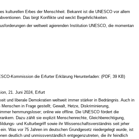
des kulturellen Erbes der Menschheit. Bekannt ist die UNESCO vor allem
bventionen. Das birgt Konflikte und weckt Begehrlichkeiten.
rausforderungen der weltweit agierenden Institution UNESCO, die momentan
NESCO-Kommission die Erfurter Erklärung Herunterladen: (PDF, 39 KB)
n, 21. Juni 2024, Erfurt
keit und liberale Demokratien weltweit immer stärker in Bedrängnis. Auch in
Menschen in Frage gestellt; Gewalt, Hetze, Diskriminierung,
immer hemmungsloser; online wie offline. Die UNESCO fördert die
rankern. Dazu zählt sie explizit Menschenrechte, Gleichberechtigung,
ldungs- und Kulturbegriff sowie ihr Wissenschaftsverständnis seit jeher
ein. Was vor 75 Jahren im deutschen Grundgesetz niedergelegt wurde, ist
enen deutlich und unmissverständlich entgegenzutreten, die ihr feindlich