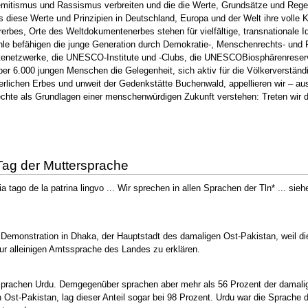
semitismus und Rassismus verbreiten und die die Werte, Grundsätze und Reg
iese Werte und Prinzipien in Deutschland, Europa und der Welt ihre volle 
rerbes, Orte des Weltdokumentenerbes stehen für vielfältige, transnationale
befähigen die junge Generation durch Demokratie-, Menschenrechts- und Fri
enetzwerke, die UNESCO-Institute und -Clubs, die UNESCOBiosphärenreservat
s über 6.000 jungen Menschen die Gelegenheit, sich aktiv für die Völkerverstä
lterlichen Erbes und unweit der Gedenkstätte Buchenwald, appellieren wir – au
hte als Grundlagen einer menschenwürdigen Zukunft verstehen: Treten wir d
 Tag der Muttersprache
ia tago de la patrina lingvo ... Wir sprechen in allen Sprachen der Tln* ... sie
 Demonstration in Dhaka, der Hauptstadt des damaligen Ost-Pakistan, weil di
r alleinigen Amtssprache des Landes zu erklären.
sprachen Urdu. Demgegenüber sprachen aber mehr als 56 Prozent der damali
Ost-Pakistan, lag dieser Anteil sogar bei 98 Prozent. Urdu war die Sprache 