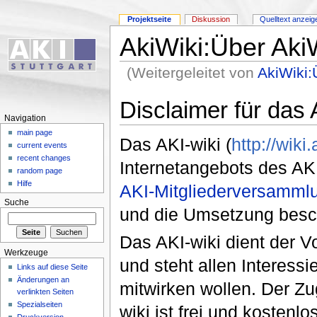
Projektseite
Diskussion
Quelltext anzeig
AkiWiki:Über Aki
(Weitergeleitet von
AkiWiki:
Disclaimer für das 
Navigation
main page
Das AKI-wiki (
http://wiki.
current events
recent changes
Internetangebots des AK
random page
Hilfe
AKI-Mitgliederversamml
Suche
und die Umsetzung besc
Das AKI-wiki dient der 
Werkzeuge
und steht allen Interessi
Links auf diese Seite
Änderungen an
mitwirken wollen. Der Z
verlinkten Seiten
Spezialseiten
wiki ist frei und kostenlos