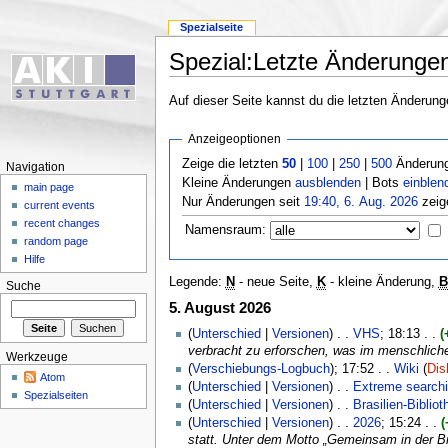
Spezialseite
Spezial:Letzte Änderunge
Auf dieser Seite kannst du die letzten Änderun
Anzeigeoptionen
Zeige die letzten
50
|
100
|
250
|
500
Änderung
Navigation
Kleine Änderungen
ausblenden
| Bots
einblen
main page
Nur Änderungen seit
19:40, 6. Aug. 2026
zeig
current events
recent changes
Namensraum:
random page
Hilfe
Legende:
N
- neue Seite,
K
- kleine Änderung,
B
Suche
5. August 2026
(
Unterschied
|
Versionen
) . .
VHS
‎; 18:13 . .
(
verbracht zu erforschen, was im menschliche
Werkzeuge
(
Verschiebungs-Logbuch
); 17:52 . .
Wiki
(
Dis
Atom
(
Unterschied
|
Versionen
) . .
Extreme search
Spezialseiten
(
Unterschied
|
Versionen
) . .
Brasilien-Bibliot
(
Unterschied
|
Versionen
) . .
2026
‎; 15:24 . .
(
statt. Unter dem Motto „Gemeinsam in der B