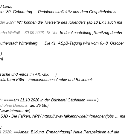
ed Lenz)
Notz' 80. Geburtstag ... Redaktionskollektiv aus dem Gesprächskreis
nder 2027:
Wir können die Titelseite des Kalenders (ab 10 Ex.) auch mit
rchs Weltall -- 30.09.2026, 18 Uhr:
In der Ausstellung „Streifzug durchs
Lutherstadt Wittenberg == Die 41. ASpB-Tagung wird vom 6.- 8. Oktober
 )
n)
suche und -infos im AKI-wiki ==)
MediaTurm Köln – Feministisches Archiv und Bibliothek
ch:
====am 21.10.2026 in der Bücherei Gäufelden ==== )
nd ohne Demenz:
am 26.08.)
/www.interamt.de)
SJD - Die Falken, NRW https://www.falkennrw.de/mitmachen/jobs ... mit
)
11.2026:
==Arbeit. Bildung. Ermächtigung? Neue Perspektiven auf die