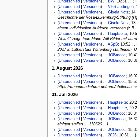
(
Unterschied
|
Versionen
) . .
BW
‎; 16:31 . .
(+
(
Unterschied
|
Versionen
) . .
VHS Jettingen
‎;
(
Unterschied
|
Versionen
) . .
Gisela Notz
‎; 14
Geschichte der Rosa-Luxemburg-Stiftung (Hg)
(
Unterschied
|
Versionen
) . .
Gisela Notz
‎; 13
einem individuellen Aufdruck versehen (z.B.
(
Unterschied
|
Versionen
) . .
Hauptseite
‎; 10:
Weltall“ zeigt Jean-Marie Will Bilder mit as
(
Unterschied
|
Versionen
) . .
ASpB
‎; 10:52 . .
2027 in Lutherstadt Wittenberg stattfinden. 
(
Unterschied
|
Versionen
) . .
JOBmooc
‎; 10:4
(
Unterschied
|
Versionen
) . .
JOBmooc
‎; 10:3
1. August 2026
(
Unterschied
|
Versionen
) . .
JOBmooc
‎; 16:0
(
Unterschied
|
Versionen
) . .
JOBmooc
‎; 15:5
https://frauenmediaturm.de/turm/stellenauss
31. Juli 2026
(
Unterschied
|
Versionen
) . .
Hauptseite
‎; 20:
(
Unterschied
|
Versionen
) . .
Hauptseite
‎; 20:
(
Unterschied
|
Versionen
) . .
JOBmooc
‎; 16:3
(
Unterschied
|
Versionen
) . .
JOBmooc
‎; 16:3
einigen stellen ... 130626 ...)
(
Unterschied
|
Versionen
) . .
JOBmooc
‎; 15:3
(
Unterschied
|
Versionen
) . .
2026
‎; 10:31 . .
(