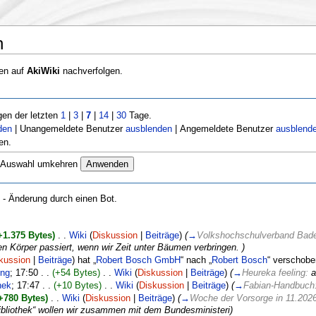
n
gen auf
AkiWiki
nachverfolgen.
en der letzten
1
|
3
|
7
|
14
|
30
Tage.
den
| Unangemeldete Benutzer
ausblenden
| Angemeldete Benutzer
ausblend
en.
Auswahl umkehren
- Änderung durch einen Bot.
+1.375 Bytes)
. .
Wiki
(
Diskussion
|
Beiträge
)
(
→
Volkshochschulverband Bad
n Körper passiert, wenn wir Zeit unter Bäumen verbringen. )
kussion
|
Beiträge
)
hat „
Robert Bosch GmbH
“ nach „
Robert Bosch
“ verschob
ing
‎; 17:50 . .
(+54 Bytes)
. .
Wiki
(
Diskussion
|
Beiträge
)
(
→
Heureka feeling:
a
hek
‎; 17:47 . .
(+10 Bytes)
. .
Wiki
(
Diskussion
|
Beiträge
)
(
→
Fabian-Handbuch: 
+780 Bytes)
. .
Wiki
(
Diskussion
|
Beiträge
)
(
→
Woche der Vorsorge in 11.202
ibliothek“ wollen wir zusammen mit dem Bundesministeri)