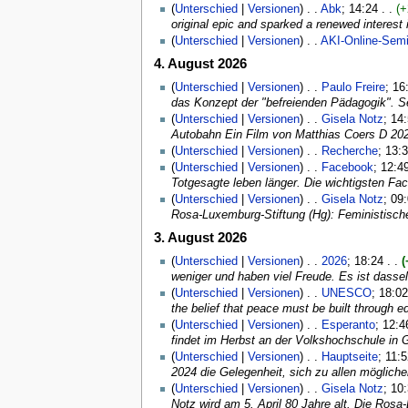
(
Unterschied
|
Versionen
) . .
Abk
‎; 14:24 . .
(+
original epic and sparked a renewed interest 
(
Unterschied
|
Versionen
) . .
AKI-Online-Semi
4. August 2026
(
Unterschied
|
Versionen
) . .
Paulo Freire
‎; 16
das Konzept der "befreienden Pädagogik". Sei
(
Unterschied
|
Versionen
) . .
Gisela Notz
‎; 14
Autobahn Ein Film von Matthias Coers D 2024
(
Unterschied
|
Versionen
) . .
Recherche
‎; 13:
(
Unterschied
|
Versionen
) . .
Facebook
‎; 12:4
Totgesagte leben länger. Die wichtigsten Fac
(
Unterschied
|
Versionen
) . .
Gisela Notz
‎; 09
Rosa-Luxemburg-Stiftung (Hg): Feministische
3. August 2026
(
Unterschied
|
Versionen
) . .
2026
‎; 18:24 . .
(
weniger und haben viel Freude. Es ist dass
(
Unterschied
|
Versionen
) . .
UNESCO
‎; 18:02
the belief that peace must be built through 
(
Unterschied
|
Versionen
) . .
Esperanto
‎; 12:4
findet im Herbst an der Volkshochschule in 
(
Unterschied
|
Versionen
) . .
Hauptseite
‎; 11:
2024 die Gelegenheit, sich zu allen möglich
(
Unterschied
|
Versionen
) . .
Gisela Notz
‎; 10
Notz wird am 5. April 80 Jahre alt. Die Rosa