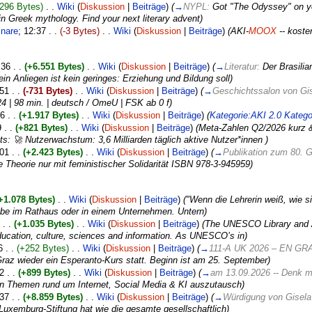
296 Bytes)
. .
Wiki
(
Diskussion
|
Beiträge
)
(
→
NYPL:
Got "The Odyssey" on you
in Greek mythology. Find your next literary advent)
nare
‎; 12:37 . .
(-3 Bytes)
. .
Wiki
(
Diskussion
|
Beiträge
)
(AKI-
MOOX
-- koste
:36 . .
(+6.551 Bytes)
. .
Wiki
(
Diskussion
|
Beiträge
)
(
→
Literatur:
Der Brasilia
n Anliegen ist kein geringes: Erziehung und Bildung soll)
:51 . .
(-731 Bytes)
. .
Wiki
(
Diskussion
|
Beiträge
)
(
→
Geschichtssalon von Gis
 | 98 min. | deutsch / OmeU | FSK ab 0 f)
36 . .
(+1.917 Bytes)
. .
Wiki
(
Diskussion
|
Beiträge
)
(
Kategorie:AKI 2.0
Katego
9 . .
(+821 Bytes)
. .
Wiki
(
Diskussion
|
Beiträge
)
(Meta-Zahlen Q2/2026 kurz 
ts: 🚀 Nutzerwachstum: 3,6 Milliarden täglich aktive Nutzer*innen )
:01 . .
(+2.423 Bytes)
. .
Wiki
(
Diskussion
|
Beiträge
)
(
→
Publikation zum 80. 
 Theorie nur mit feministischer Solidarität ISBN 978-3-945959)
+1.078 Bytes)
. .
Wiki
(
Diskussion
|
Beiträge
)
("Wenn die Lehrerin weiß, wie sie
elbe im Rathaus oder in einem Unternehmen. Untern)
 . .
(+1.035 Bytes)
. .
Wiki
(
Diskussion
|
Beiträge
)
(The UNESCO Library and A
education, culture, sciences and information. As UNESCO’s in)
6 . .
(+252 Bytes)
. .
Wiki
(
Diskussion
|
Beiträge
)
(
→
111-A UK 2026 – EN GR
Graz wieder ein Esperanto-Kurs statt. Beginn ist am 25. September)
52 . .
(+899 Bytes)
. .
Wiki
(
Diskussion
|
Beiträge
)
(
→
am 13.09.2026 -- Denk 
en Themen rund um Internet, Social Media & KI auszutausch)
:37 . .
(+8.859 Bytes)
. .
Wiki
(
Diskussion
|
Beiträge
)
(
→
Würdigung von Gisela
-Luxemburg-Stiftung hat wie die gesamte gesellschaftlich)