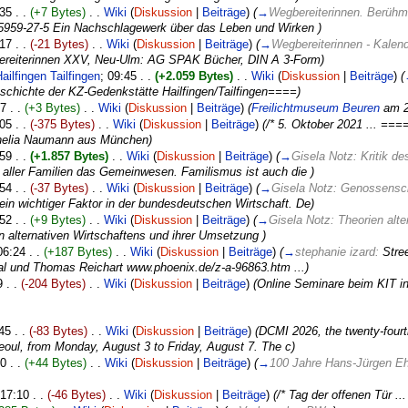
:35 . .
(+7 Bytes)
. .
Wiki
(
Diskussion
|
Beiträge
)
(
→
Wegbereiterinnen. Berühm
45959-27-5 Ein Nachschlagewerk über das Leben und Wirken )
:17 . .
(-21 Bytes)
. .
Wiki
(
Diskussion
|
Beiträge
)
(
→
Wegbereiterinnen - Kalen
gbereiterinnen XXV, Neu-Ulm: AG SPAK Bücher, DIN A 3-Form)
ilfingen Tailfingen
‎; 09:45 . .
(+2.059 Bytes)
. .
Wiki
(
Diskussion
|
Beiträge
)
(
chichte der KZ-Gedenkstätte Hailfingen/Tailfingen====)
37 . .
(+3 Bytes)
. .
Wiki
(
Diskussion
|
Beiträge
)
(
Freilichtmuseum Beuren
am 27
:05 . .
(-375 Bytes)
. .
Wiki
(
Diskussion
|
Beiträge
)
(/* 5. Oktober 2021 ... ==
ornelia Naumann aus München)
:59 . .
(+1.857 Bytes)
. .
Wiki
(
Diskussion
|
Beiträge
)
(
→
Gisela Notz: Kritik d
aller Familien das Gemeinwesen. Familismus ist auch die )
:54 . .
(-37 Bytes)
. .
Wiki
(
Diskussion
|
Beiträge
)
(
→
Gisela Notz: Genossensch
ein wichtiger Faktor in der bundesdeutschen Wirtschaft. De)
:52 . .
(+9 Bytes)
. .
Wiki
(
Diskussion
|
Beiträge
)
(
→
Gisela Notz: Theorien alte
n alternativen Wirtschaftens und ihrer Umsetzung )
 06:24 . .
(+187 Bytes)
. .
Wiki
(
Diskussion
|
Beiträge
)
(
→
stephanie izard:
Stre
l und Thomas Reichart www.phoenix.de/z-a-96863.htm ...)
9 . .
(-204 Bytes)
. .
Wiki
(
Diskussion
|
Beiträge
)
(Online Seminare beim KIT i
:45 . .
(-83 Bytes)
. .
Wiki
(
Diskussion
|
Beiträge
)
(DCMI 2026, the twenty-fourt
Seoul, from Monday, August 3 to Friday, August 7. The c)
30 . .
(+44 Bytes)
. .
Wiki
(
Diskussion
|
Beiträge
)
(
→
100 Jahre Hans-Jürgen E
; 17:10 . .
(-46 Bytes)
. .
Wiki
(
Diskussion
|
Beiträge
)
(/* Tag der offenen Tür ...