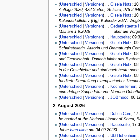
(
Unterschied
|
Versionen
) . .
Gisela Notz
‎; 10
Auflage 2020, 428 Seiten, 28 Euro, 978-3-9
(
Unterschied
|
Versionen
) . .
Gisela Notz
‎; 10
Kalenderkollektiv (Hg): Kalender 2027: We
(
Unterschied
|
Versionen
) . .
Gedenkstaette Ha
Mall am 1.9.2026 ==== ==== über die Vorges
(
Unterschied
|
Versionen
) . .
Hauptseite
‎; 09:
(
Unterschied
|
Versionen
) . .
Gisela Notz
‎; 09
Schriftstellerin, Autorin und Dramaturgin C
(
Unterschied
|
Versionen
) . .
Gisela Notz
‎; 08
und Gesellschaft. Danach bildet das System 
(
Unterschied
|
Versionen
) . .
Gisela Notz
‎; 08
in der Geschichte und sind auch heute noch 
(
Unterschied
|
Versionen
) . .
Gisela Notz
‎; 08
fundierte Darstellung exemplarischer Theorie
(
Unterschied
|
Versionen
) . .
Kochen lernen
‎;
eine deftige Suppe Film von Normen Odentha
(
Unterschied
|
Versionen
) . .
JOBmooc
‎; 06:1
2. August 2026
(
Unterschied
|
Versionen
) . .
Dublin Core
‎; 17
be hosted at the National Library of Korea, 
(
Unterschied
|
Versionen
) . .
Hauptseite
‎; 17:
Jahre
Ivan Illich
am 04.09.2026)
(
Unterschied
|
Versionen
) . .
UB Hohenheim
‎