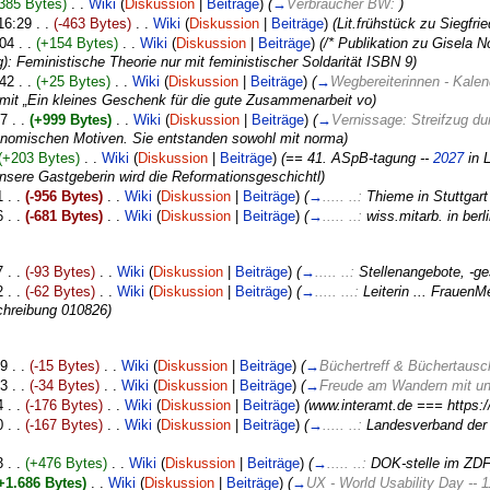
385 Bytes)
. .
Wiki
(
Diskussion
|
Beiträge
)
(
→
Verbraucher BW:
)
 16:29 . .
(-463 Bytes)
. .
Wiki
(
Diskussion
|
Beiträge
)
(Lit.frühstück zu Siegfri
:04 . .
(+154 Bytes)
. .
Wiki
(
Diskussion
|
Beiträge
)
(/* Publikation zu Gisela 
: Feministische Theorie nur mit feministischer Soldarität ISBN 9)
:42 . .
(+25 Bytes)
. .
Wiki
(
Diskussion
|
Beiträge
)
(
→
Wegbereiterinnen - Kale
 mit „Ein kleines Geschenk für die gute Zusammenarbeit vo)
57 . .
(+999 Bytes)
. .
Wiki
(
Diskussion
|
Beiträge
)
(
→
Vernissage: Streifzug du
tronomischen Motiven. Sie entstanden sowohl mit norma)
(+203 Bytes)
. .
Wiki
(
Diskussion
|
Beiträge
)
(== 41. ASpB-tagung --
2027
in 
Unsere Gastgeberin wird die Reformationsgeschichtl)
1 . .
(-956 Bytes)
. .
Wiki
(
Diskussion
|
Beiträge
)
(
→
..... ..:
Thieme in Stuttgart
6 . .
(-681 Bytes)
. .
Wiki
(
Diskussion
|
Beiträge
)
(
→
..... ..:
wiss.mitarb. in berli
7 . .
(-93 Bytes)
. .
Wiki
(
Diskussion
|
Beiträge
)
(
→
..... ..:
Stellenangebote, -ge
2 . .
(-62 Bytes)
. .
Wiki
(
Diskussion
|
Beiträge
)
(
→
..... ...:
Leiterin ... Frauen
chreibung 010826)
29 . .
(-15 Bytes)
. .
Wiki
(
Diskussion
|
Beiträge
)
(
→
Büchertreff & Büchertaus
23 . .
(-34 Bytes)
. .
Wiki
(
Diskussion
|
Beiträge
)
(
→
Freude am Wandern mit u
4 . .
(-176 Bytes)
. .
Wiki
(
Diskussion
|
Beiträge
)
(www.interamt.de === https:/
0 . .
(-167 Bytes)
. .
Wiki
(
Diskussion
|
Beiträge
)
(
→
..... ..:
Landesverband der 
3 . .
(+476 Bytes)
. .
Wiki
(
Diskussion
|
Beiträge
)
(
→
..... ..:
DOK-stelle im ZDF
+1.686 Bytes)
. .
Wiki
(
Diskussion
|
Beiträge
)
(
→
UX - World Usability Day -- 