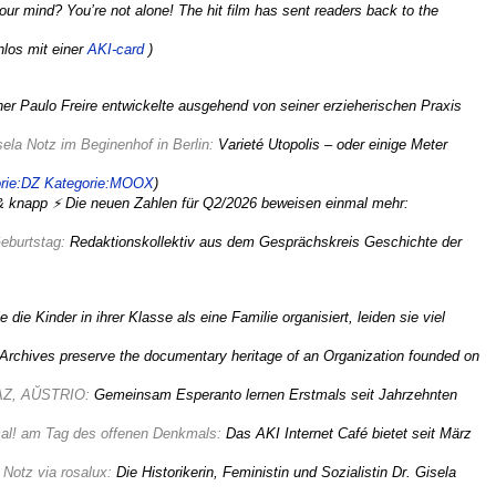
r mind? You’re not alone! The hit film has sent readers back to the
nlos mit einer
AKI-card
)
ner Paulo Freire entwickelte ausgehend von seiner erzieherischen Praxis
ela Notz im Beginenhof in Berlin:
Varieté Utopolis – oder einige Meter
rie:DZ
Kategorie:MOOX
)
& knapp ⚡ Die neuen Zahlen für Q2/2026 beweisen einmal mehr:
Geburtstag:
Redaktionskollektiv aus dem Gesprächskreis Geschichte der
 die Kinder in ihrer Klasse als eine Familie organisiert, leiden sie viel
rchives preserve the documentary heritage of an Organization founded on
AZ, AŬSTRIO:
Gemeinsam Esperanto lernen Erstmals seit Jahrzehnten
mal! am Tag des offenen Denkmals:
Das AKI Internet Café bietet seit März
 Notz via rosalux:
Die Historikerin, Feministin und Sozialistin Dr. Gisela