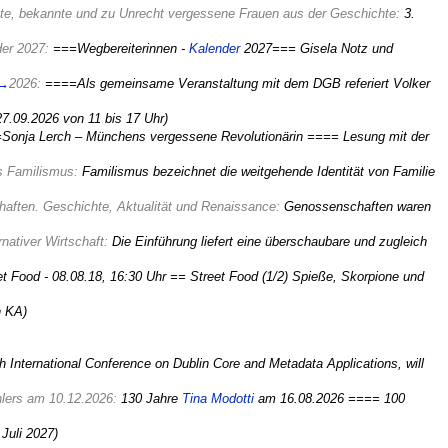
te, bekannte und zu Unrecht vergessene Frauen aus der Geschichte:
3.
der 2027:
===Wegbereiterinnen -
Kalender
2027=== Gisela Notz und
→
2026:
====Als gemeinsame Veranstaltung mit dem DGB referiert Volker
.09.2026 von 11 bis 17 Uhr)
==Sonja Lerch – Münchens vergessene Revolutionärin ==== Lesung mit der
es Familismus:
Familismus bezeichnet die weitgehende Identität von Familie
aften. Geschichte, Aktualität und Renaissance:
Genossenschaften waren
rnativer Wirtschaft:
Die Einführung liefert eine überschaubare und zugleich
et Food - 08.08.18, 16:30 Uhr == Street Food (1/2) Spieße, Skorpione und
n KA)
h International Conference on Dublin Core and Metadata Applications, will
hlers am 10.12.2026:
130 Jahre
Tina Modotti
am 16.08.2026 ==== 100
 Juli 2027)