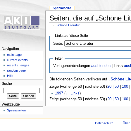
Spezialseite
Seiten, die auf „Schöne Lit
←
Schöne Literatur
Links auf diese Seite
Seite:
Navigation
main page
Filter
current events
recent changes
Vorlageneinbindungen
ausblenden
| Links
aus
random page
Hilfe
Die folgenden Seiten verlinken auf
„
Schöne Lit
Suche
Zeige (vorherige 50 | nächste 50) (
20
|
50
|
100
1997
(
← Links
)
Zeige (vorherige 50 | nächste 50) (
20
|
50
|
100
Werkzeuge
Spezialseiten
Datenschutz
Über 