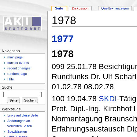
Seite
Diskussion
Quelltext anzeigen
1978
1977
1978
Navigation
main page
current events
099 25.01.78 Besichtigu
recent changes
random page
Rundfunks Dr. Ulf Schar
Hilfe
01.02.78 08.02.78
Suche
100 19.04.78
SKDI
-Tätig
Prof. Dipl.-Ing. Kirchho
Werkzeuge
Links auf diese Seite
Normentagung Braunschw
Änderungen an
verlinkten Seiten
Erfahrungsaustausch Dip
Spezialseiten