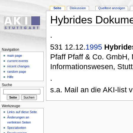
Seite
Diskussion
Quelltext anzeigen
Hybrides Dokum
.
531 12.12.
1995
Hybrid
Navigation
Pfaff Pfaff & Co. GmbH,
main page
current events
Informationswesen, Stutt
recent changes
random page
.
Hilfe
Suche
s.a. Mail an die AKI-list
Werkzeuge
Links auf diese Seite
Änderungen an
verlinkten Seiten
Spezialseiten