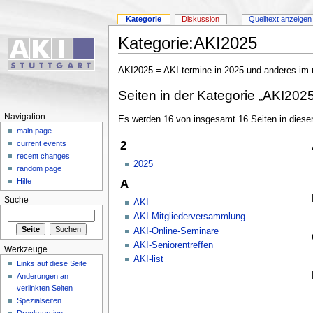
Kategorie
Diskussion
Quelltext anzeigen
Kategorie:AKI2025
AKI2025 = AKI-termine in 2025 und anderes im u
Seiten in der Kategorie „AKI2025
Navigation
Es werden 16 von insgesamt 16 Seiten in dieser
main page
2
current events
recent changes
2025
random page
Hilfe
A
Suche
AKI
AKI-Mitgliederversammlung
AKI-Online-Seminare
AKI-Seniorentreffen
Werkzeuge
AKI-list
Links auf diese Seite
Änderungen an
verlinkten Seiten
Spezialseiten