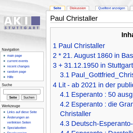
Seite
Diskussion
Quelltext anzeigen
Paul Christaller
Inh
1
Paul Christaller
Navigation
2
* 21. August 1860 in Bas
main page
current events
3
+ 31.12.1950 in Stuttgart
recent changes
random page
3.1
Paul_Gottfried_Christ
Hilfe
4
Lit - ab 2021 in der publ
Suche
4.1
Esperanto : 50 ausg
4.2
Esperanto : die Gra
Werkzeuge
Christaller
Links auf diese Seite
Änderungen an
4.3
Deutsch-Esperanto
verlinkten Seiten
Spezialseiten