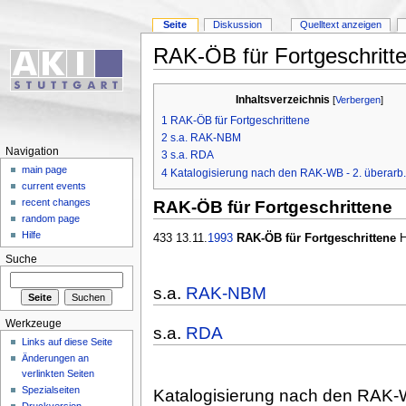
Seite
Diskussion
Quelltext anzeigen
RAK-ÖB für Fortgeschritt
Inhaltsverzeichnis
[
Verbergen
]
1
RAK-ÖB für Fortgeschrittene
2
s.a. RAK-NBM
Navigation
3
s.a. RDA
main page
4
Katalogisierung nach den RAK-WB - 2. überarb.
current events
recent changes
RAK-ÖB für Fortgeschrittene
random page
Hilfe
433 13.11.
1993
RAK-ÖB für Fortgeschrittene
H
Suche
s.a.
RAK-NBM
Werkzeuge
s.a.
RDA
Links auf diese Seite
Änderungen an
verlinkten Seiten
Spezialseiten
Katalogisierung nach den RAK-WB