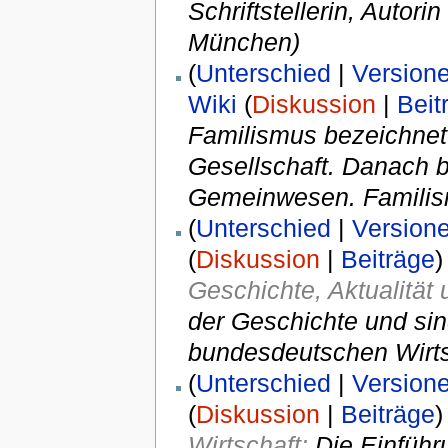
Schriftstellerin, Auto
München)
(
Unterschied
|
Version
Wiki
(
Diskussion
|
Beit
Familismus bezeichnet 
Gesellschaft. Danach b
Gemeinwesen. Familism
(
Unterschied
|
Version
(
Diskussion
|
Beiträge
)
Geschichte, Aktualitä
der Geschichte und sin
bundesdeutschen Wirts
(
Unterschied
|
Version
(
Diskussion
|
Beiträge
)
Wirtschaft:
Die Einführ