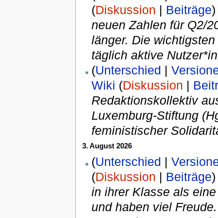
(
Diskussion
|
Beiträge
)
neuen Zahlen für Q2/2
länger. Die wichtigsten
täglich aktive Nutzer*i
(
Unterschied
|
Version
Wiki
(
Diskussion
|
Beit
Redaktionskollektiv a
Luxemburg-Stiftung (Hg
feministischer Solidar
3. August 2026
(
Unterschied
|
Version
(
Diskussion
|
Beiträge
)
in ihrer Klasse als eine
und haben viel Freude.