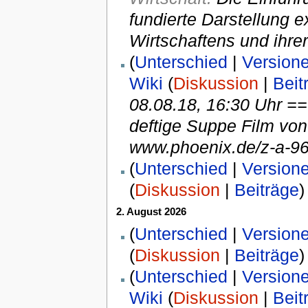
fundierte Darstellung e
Wirtschaftens und ihre
(
Unterschied
|
Version
Wiki
(
Diskussion
|
Beit
08.08.18, 16:30 Uhr ==
deftige Suppe Film vo
www.phoenix.de/z-a-968
(
Unterschied
|
Version
(
Diskussion
|
Beiträge
)
2. August 2026
(
Unterschied
|
Version
(
Diskussion
|
Beiträge
)
(
Unterschied
|
Version
Wiki
(
Diskussion
|
Beit