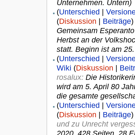
Unternehmen. Untern)
(
Unterschied
|
Version
(
Diskussion
|
Beiträge
)
Gemeinsam Esperanto l
Herbst an der Volkshoc
statt. Beginn ist am 25
(
Unterschied
|
Version
Wiki
(
Diskussion
|
Beit
rosalux:
Die Historikeri
wird am 5. April 80 Jah
die gesamte gesellschaf
(
Unterschied
|
Version
(
Diskussion
|
Beiträge
)
und zu Unrecht verges
2020, 428 Seiten, 28 