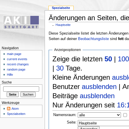
Spezialseite
Änderungen an Seiten, die 
←
Hauptseite
Diese Spezialseite listet die letzten Änderungen
Seiten auf deiner
Beobachtungsliste
sind
fett
dar
Navigation
Anzeigeoptionen
main page
Zeige die letzten
50
|
10
current events
recent changes
|
30
Tage.
random page
Hilfe
Kleine Änderungen
ausb
Suche
Benutzer
ausblenden
| A
Beiträge
ausblenden
Nur Änderungen seit
16:
Werkzeuge
Atom
Spezialseiten
Namensraum:
Seite: