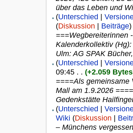
über das Leben und Wi
(
Unterschied
|
Version
(
Diskussion
|
Beiträge
)
===Wegbereiterinnen 
Kalenderkollektiv (Hg)
Ulm: AG SPAK Bücher,
(
Unterschied
|
Version
09:45 . .
(+2.059 Bytes
====Als gemeinsame Ve
Mall am 1.9.2026 ====
Gedenkstätte Hailfinge
(
Unterschied
|
Version
Wiki
(
Diskussion
|
Beit
– Münchens vergessene