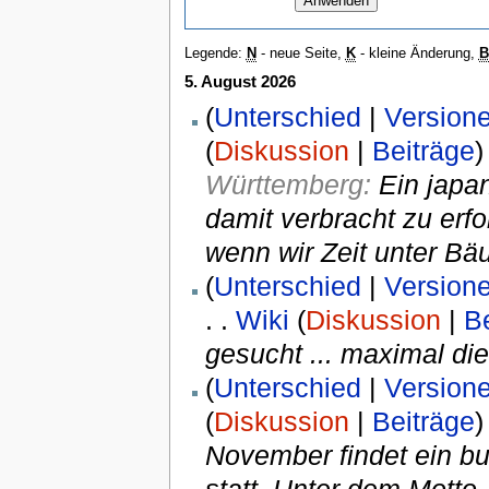
Legende:
N
- neue Seite,
K
- kleine Änderung,
B
5. August 2026
(
Unterschied
|
Version
(
Diskussion
|
Beiträge
)
Württemberg:
Ein japa
damit verbracht zu erf
wenn wir Zeit unter Bä
(
Unterschied
|
Version
. .
Wiki
(
Diskussion
|
B
gesucht ... maximal die 
(
Unterschied
|
Version
(
Diskussion
|
Beiträge
)
November findet ein b