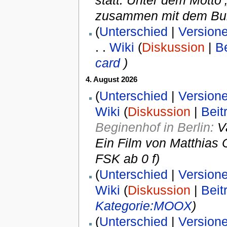
statt. Unter dem Motto
zusammen mit dem Bun
(
Unterschied
|
Version
. .
Wiki
(
Diskussion
|
B
card
)
4. August 2026
(
Unterschied
|
Version
Wiki
(
Diskussion
|
Beit
Beginenhof in Berlin:
V
Ein Film von Matthias 
FSK ab 0 f)
(
Unterschied
|
Version
Wiki
(
Diskussion
|
Beit
Kategorie:MOOX
)
(
Unterschied
|
Version