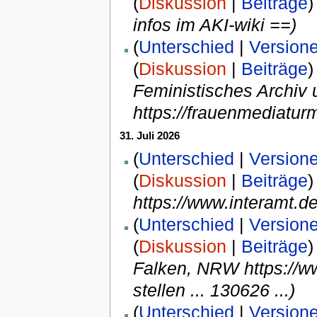
(
Diskussion
|
Beiträge
)
infos im AKI-wiki ==)
(
Unterschied
|
Version
(
Diskussion
|
Beiträge
)
Feministisches Archiv 
https://frauenmediatur
31. Juli 2026
(
Unterschied
|
Version
(
Diskussion
|
Beiträge
)
https://www.interamt.de
(
Unterschied
|
Version
(
Diskussion
|
Beiträge
)
Falken, NRW https://ww
stellen ... 130626 ...)
(
Unterschied
|
Version