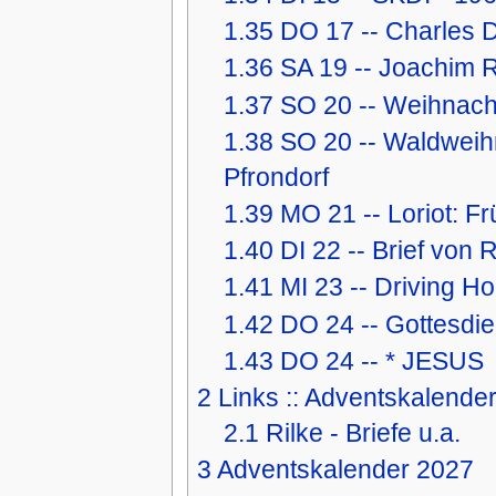
1.35
DO 17 -- Charles D
1.36
SA 19 -- Joachim R
1.37
SO 20 -- Weihnacht
1.38
SO 20 -- Waldweih
Pfrondorf
1.39
MO 21 -- Loriot: F
1.40
DI 22 -- Brief von
1.41
MI 23 -- Driving H
1.42
DO 24 -- Gottesdie
1.43
DO 24 -- * JESUS
2
Links :: Adventskalende
2.1
Rilke - Briefe u.a.
3
Adventskalender 2027