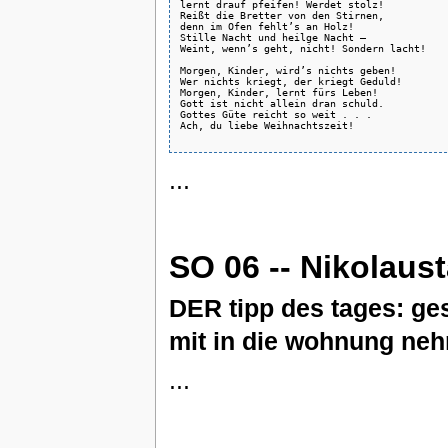
lernt drauf pfeifen! Werdet stolz!

Reißt die Bretter von den Stirnen,

denn im Ofen fehlt’s an Holz!

Stille Nacht und heilge Nacht –

Weint, wenn’s geht, nicht! Sondern lacht!

Morgen, Kinder, wird’s nichts geben!

Wer nichts kriegt, der kriegt Geduld!

Morgen, Kinder, lernt fürs Leben!

Gott ist nicht allein dran schuld.

Gottes Güte reicht so weit . . .

Ach, du liebe Weihnachtszeit!

...
SO 06 -- Nikolaus
DER tipp des tages: ges
mit in die wohnung ne
...