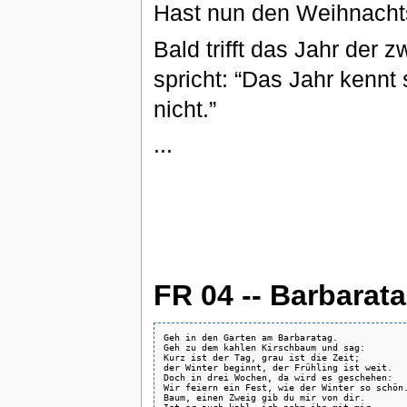
Hast nun den Weihnachts
Bald trifft das Jahr der 
spricht: “Das Jahr kennt
nicht.”
...
FR 04 -- Barbarat
Geh in den Garten am Barbaratag.

Geh zu dem kahlen Kirschbaum und sag:

Kurz ist der Tag, grau ist die Zeit;

der Winter beginnt, der Frühling ist weit.

Doch in drei Wochen, da wird es geschehen:

Wir feiern ein Fest, wie der Winter so schön.
Baum, einen Zweig gib du mir von dir.
