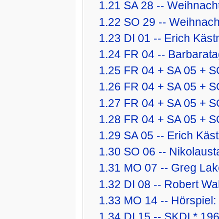
1.21
SA 28 -- Weihnach
1.22
SO 29 -- Weihnach
1.23
DI 01 -- Erich Käs
1.24
FR 04 -- Barbarat
1.25
FR 04 + SA 05 + S
1.26
FR 04 + SA 05 + S
1.27
FR 04 + SA 05 + S
1.28
FR 04 + SA 05 + SO
1.29
SA 05 -- Erich Käst
1.30
SO 06 -- Nikolaus
1.31
MO 07 -- Greg Lake
1.32
DI 08 -- Robert Wa
1.33
MO 14 -- Hörspiel
1.34
DI 15 -- SKDI * 196