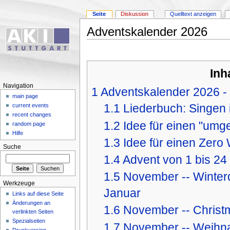
Seite
Diskussion
Quelltext anzeigen
Adventskalender 2026
Inh
Navigation
1
Adventskalender 2026 - re
main page
1.1
Liederbuch: Singen
current events
recent changes
1.2
Idee für einen "umg
random page
Hilfe
1.3
Idee für einen Zero
Suche
1.4
Advent von 1 bis 24 
1.5
November -- Winterd
Werkzeuge
Januar
Links auf diese Seite
Änderungen an
1.6
November -- Christm
verlinkten Seiten
Spezialseiten
1.7
November -- Weihna