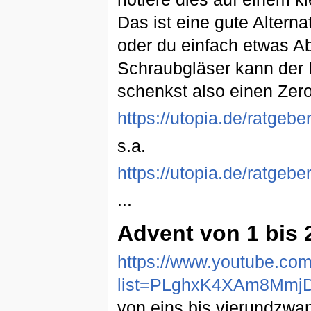
Das ist eine gute Alterna
oder du einfach etwas A
Schraubgläser kann der
schenkst also einen Zer
https://utopia.de/ratgeb
s.a.
https://utopia.de/ratgeb
...
Advent von 1 bis 2
https://www.youtube.com/
list=PLghxK4XAm8MmjD
von eins bis vierundzwa