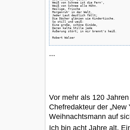
Weiß von Schnee ist die Fern',

Weiß von Schnee alle Höhn.

Heilige, frische 

Morgenruh' in der Welt.

Jeder Laut deutlich fällt;

Die Dächer glänzen wie Kindertische.

So still und weiß:

Eine große, schöne Einöde,

Deren kalte Stille jede

Äußerung stört; in mir brennt's heiß.

Robert Walser

...
Vor mehr als 120 Jahren 
Chefredakteur der „New 
Weihnachtsmann auf sich
Ich bin acht Jahre alt. E