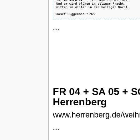
Ist er auch kahl, ich nehm ihn mit mir.

Und er wird blühen in seliger Pracht

mitten im Winter in der heiligen Nacht.

...
FR 04 + SA 05 + S
Herrenberg
www.herrenberg.de/weih
...