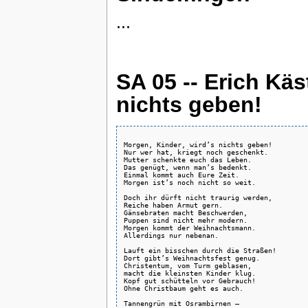
...
SA 05 -- Erich Käs
nichts geben!
Morgen, Kinder, wird’s nichts geben!

Nur wer hat, kriegt noch geschenkt.

Mutter schenkte euch das Leben.

Das genügt, wenn man’s bedenkt.

Einmal kommt auch Eure Zeit.

Morgen ist’s noch nicht so weit.

Doch ihr dürft nicht traurig werden,

Reiche haben Armut gern.

Gänsebraten macht Beschwerden,

Puppen sind nicht mehr modern.

Morgen kommt der Weihnachtsmann.

Allerdings nur nebenan.

Lauft ein bisschen durch die Straßen!

Dort gibt’s Weihnachtsfest genug.

Christentum, vom Turm geblasen,

macht die kleinsten Kinder klug.

Kopf gut schütteln vor Gebrauch!

Ohne Christbaum geht es auch.

Tannengrün mit Osrambirnen –
