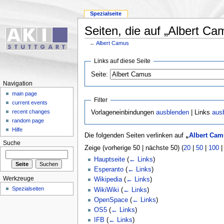
Spezialseite
Seiten, die auf „Albert Ca
←
Albert Camus
Links auf diese Seite
Seite:
Navigation
main page
Filter
current events
recent changes
Vorlageneinbindungen
ausblenden
| Links
aus
random page
Hilfe
Die folgenden Seiten verlinken auf
„
Albert Cam
Suche
Zeige (vorherige 50 | nächste 50) (
20
|
50
|
100
Hauptseite
(
← Links
)
Esperanto
(
← Links
)
Werkzeuge
Wikipedia
(
← Links
)
Spezialseiten
WikiWiki
(
← Links
)
OpenSpace
(
← Links
)
OS5
(
← Links
)
IFB
(
← Links
)