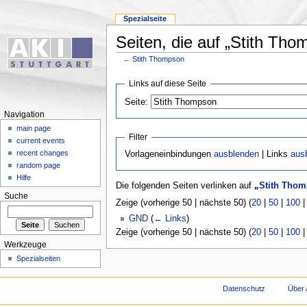
Spezialseite
Seiten, die auf „Stith Tho
←
Stith Thompson
Links auf diese Seite
Seite:
Navigation
main page
Filter
current events
recent changes
Vorlageneinbindungen
ausblenden
| Links
aus
random page
Hilfe
Die folgenden Seiten verlinken auf
„
Stith Tho
Suche
Zeige (vorherige 50 | nächste 50) (
20
|
50
|
100
GND
(
← Links
)
Zeige (vorherige 50 | nächste 50) (
20
|
50
|
100
Werkzeuge
Spezialseiten
Datenschutz
Über 