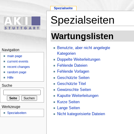
Spezialseite
Spezialseiten
Wartungslisten
Benutzte, aber nicht angelegte
Navigation
Kategorien
main page
Doppelte Weiterleitungen
current events
Fehlende Dateien
recent changes
Fehlende Vorlagen
random page
Geschützte Seiten
Hilfe
Geschützte Titel
Suche
Gewünschte Seiten
Kaputte Weiterleitungen
Kurze Seiten
Werkzeuge
Lange Seiten
Spezialseiten
Nicht kategorisierte Dateien