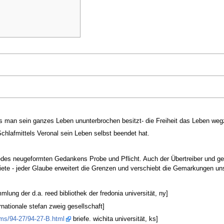
dass man sein ganzes Leben ununterbrochen besitzt- die Freiheit das Leben weg
Schlafmittels Veronal sein Leben selbst beendet hat.
jedes neugeformten Gedankens Probe und Pflicht. Auch der Übertreiber und ger
Niete - jeder Glaube erweitert die Grenzen und verschiebt die Gemarkungen uns
lung der d.a. reed bibliothek der fredonia universität, ny]
rnationale stefan zweig gesellschaft]
s/ms/94-27/94-27-B.html
briefe. wichita universität, ks]