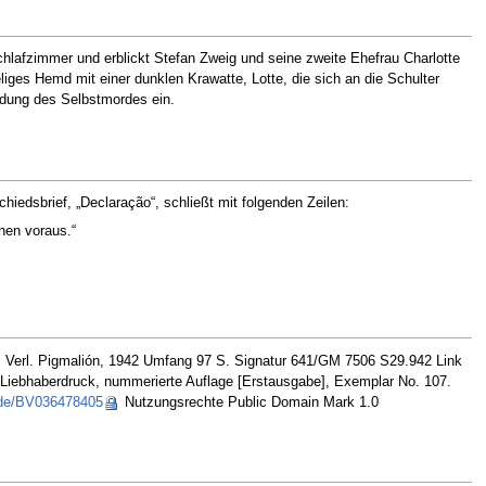
chlafzimmer und erblickt Stefan Zweig und seine zweite Ehefrau Charlotte
ges Hemd mit einer dunklen Krawatte, Lotte, die sich an die Schulter
ldung des Selbstmordes ein.
edsbrief, „Declaração“, schließt mit folgenden Zeilen:
nen voraus.“
 : Verl. Pigmalión, 1942 Umfang 97 S. Signatur 641/GM 7506 S29.942 Link
 Liebhaberdruck, nummerierte Auflage [Erstausgabe], Exemplar No. 107.
.de/BV036478405
Nutzungsrechte Public Domain Mark 1.0