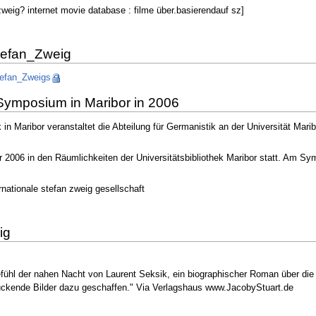
zweig? internet movie database : filme über.basierendauf sz]
Stefan_Zweig
Stefan_Zweigs
g-Symposium in Maribor in 2006
 in Maribor veranstaltet die Abteilung für Germanistik an der Universität M
er 2006 in den Räumlichkeiten der Universitätsbibliothek Maribor statt. Am
rnationale stefan zweig gesellschaft
ig
efühl der nahen Nacht von Laurent Seksik, ein biographischer Roman über die
ruckende Bilder dazu geschaffen." Via Verlagshaus www.JacobyStuart.de