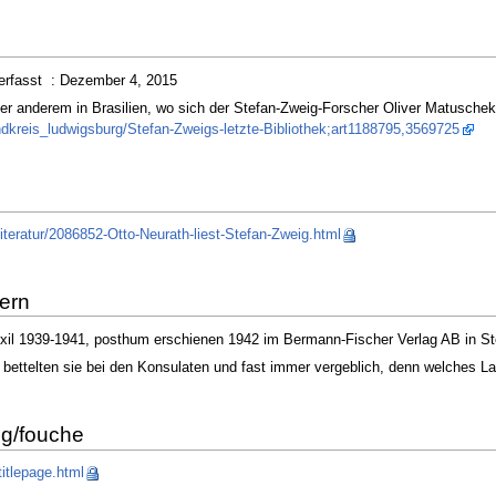
rfasst : Dezember 4, 2015
nter anderem in Brasilien, wo sich der Stefan-Zweig-Forscher Oliver Matusch
ndkreis_ludwigsburg/Stefan-Zweigs-letzte-Bibliothek;art1188795,3569725
literatur/2086852-Otto-Neurath-liest-Stefan-Zweig.html
ern
xil 1939-1941, posthum erschienen 1942 im Bermann-Fischer Verlag AB in S
ettelten sie bei den Konsulaten und fast immer vergeblich, denn welches Lan
ig/fouche
itlepage.html