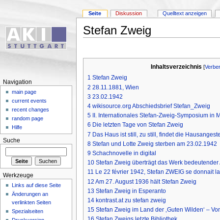
Seite
Diskussion
Quelltext anzeigen
Stefan Zweig
Inhaltsverzeichnis
[
Verbe
1
Stefan Zweig
Navigation
2
28.11.1881, Wien
main page
3
23.02.1942
current events
4
wikisource.org Abschiedsbrief Stefan_Zweig
recent changes
5
II. Internationales Stefan-Zweig-Symposium in 
random page
6
Die letzten Tage von Stefan Zweig
Hilfe
7
Das Haus ist still, zu still, findet die Hausangest
Suche
8
Stefan und Lotte Zweig sterben am 23.02.1942
9
Schachnovelle in digital
10
Stefan Zweig überträgt das Werk bedeutender
11
Le 22 février 1942, Stefan ZWEIG se donnait la
Werkzeuge
12
Am 27. August 1936 hält Stefan Zweig
Links auf diese Seite
13
Stefan Zweig in Esperanto
Änderungen an
14
kontrast.at zu stefan zweig
verlinkten Seiten
15
Stefan Zweig im Land der ‚Guten Wilden‘ – V
Spezialseiten
16
Stefan Zweigs letzte Bibliothek