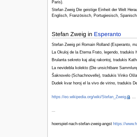
Paris).
Stefan Zweig Die geistige Einheit der Welt Her
Englisch, Französisch, Portugiesisch, Spanis
Stefan Zweig in
Esperanto
Stefan Zweig pri Romain Rolland (Esperanto, ma
La Okuloj de la Eterna Frato, legendo, tradukis H
Brulanta sekreto kaj aliaj rakontoj, tradukis Ka
La nevidebla kolekto (Die unsichtbare Sammlung)
Ŝaknovelo (Schachnovelle), tradukis Vinko Oŝlak.
Dudek kvar horoj el la vivo de virino, tradukis 
https://eo.wikipedia.org/wiki/Stefan_Zweig
...
...
hoerspiel-nach-stefan-zweig-angst
https://www.h