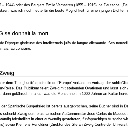
6 – 1944) oder des Belgiers Emile Verhaeren (1855 – 1916) ins Deutsche: „
en, was ich noch heute für die beste Möglichkeit für einen jungen Dichter ha
G se donnait la mort
 de l’époque glorieuse des intellectuels juifs de langue allemande. Ses nouvel
mais, au contraire.
 Zweig
r dem Titel „L’unité spirituelle de l’Europe“ verfassten Vortrag, der schließli
en-Reise. Das Publikum feiert Zweig mit stehenden Ovationen und lässt sich
t, dann gefährdet ihr alles, was die Menschheit in 1000 Jahren an Kultur hervo
, der Spanische Bürgerkrieg ist bereits ausgebrochen, seine Bücher sind in 
gs schenkt Zweig dem brasilianischen Außenminister José Carlos de Macedo S
llständig faksimiliert in einer aufwendig gestalteten, fünfsprachigen Ausgabe
ens) sowie Klemens Renoldner (Direktor des Stefan Zweig Centre der Universi