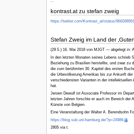
...
kontrast.at zu stefan zweig
https://twitter.com/Kontrast_at/status/9665889
Stefan Zweig im Land der ‚Gute
(29.5.) 16. Mai 2018 von MJGT — abgelegt in: 
In den letzten Monaten seines Lebens schrieb St
Beziehung zu Brasilien herstellte, und zwar zu
die zum berühmten 30. Kapitel des ersten Buche
die Urbevölkerung Amerikas bis zur Ankunft der 
verschiedensten Varianten in der intellektuelle
hat.
Jeroen Dewulf ist Associate Professor im Depart
letzten Jahren forschte er auch im Bereich der
Künste von Belgien.
Eine Veranstaltung der Walter A. Berendsohn Fors
https://blog.sub.uni-hamburg.de/?p=24986
2805 via t.