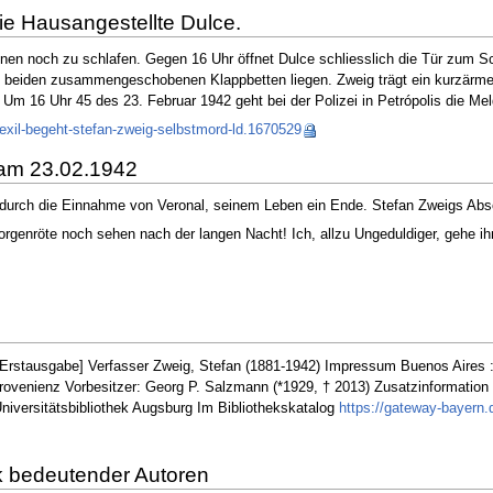
t die Hausangestellte Dulce.
inen noch zu schlafen. Gegen 16 Uhr öffnet Dulce schliesslich die Tür zum S
en beiden zusammengeschobenen Klappbetten liegen. Zweig trägt ein kurzärmeli
m 16 Uhr 45 des 23. Februar 1942 geht bei der Polizei in Petrópolis die Me
n-exil-begeht-stefan-zweig-selbstmord-ld.1670529
 am 23.02.1942
urch die Einnahme von Veronal, seinem Leben ein Ende. Stefan Zweigs Abschi
orgenröte noch sehen nach der langen Nacht! Ich, allzu Ungeduldiger, gehe ih
 [Erstausgabe] Verfasser Zweig, Stefan (1881-1942) Impressum Buenos Aires
rovenienz Vorbesitzer: Georg P. Salzmann (*1929, † 2013) Zusatzinformation
niversitätsbibliothek Augsburg Im Bibliothekskatalog
https://gateway-bayern
k bedeutender Autoren