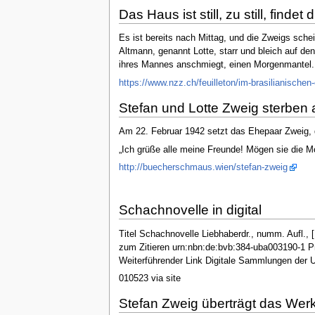
Das Haus ist still, zu still, finde
Es ist bereits nach Mittag, und die Zweigs sche
Altmann, genannt Lotte, starr und bleich auf d
ihres Mannes anschmiegt, einen Morgenmantel. U
https://www.nzz.ch/feuilleton/im-brasilianische
Stefan und Lotte Zweig sterben
Am 22. Februar 1942 setzt das Ehepaar Zweig, d
„Ich grüße alle meine Freunde! Mögen sie die M
http://buecherschmaus.wien/stefan-zweig
Schachnovelle in digital
Titel Schachnovelle Liebhaberdr., numm. Aufl.,
zum Zitieren urn:nbn:de:bvb:384-uba003190-1 P
Weiterführender Link Digitale Sammlungen der U
010523 via site
Stefan Zweig überträgt das Wer