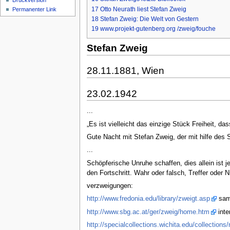
Druckversion
17
Otto Neurath liest Stefan Zweig
Permanenter Link
18
Stefan Zweig: Die Welt von Gestern
19
www.projekt-gutenberg.org /zweig/fouche
Stefan Zweig
28.11.1881, Wien
23.02.1942
...
„Es ist vielleicht das einzige Stück Freiheit, 
Gute Nacht mit Stefan Zweig, der mit hilfe des 
...
Schöpferische Unruhe schaffen, dies allein ist 
den Fortschritt. Wahr oder falsch, Treffer oder 
verzweigungen:
http://www.fredonia.edu/library/zweigt.asp
samm
http://www.sbg.ac.at/ger/zweig/home.htm
inte
http://specialcollections.wichita.edu/collection