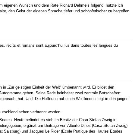
Dem eigenen Wunsch und dem Rate Richard Dehmels folgend, nützte ich
lte, den Geist der eigenen Sprache tiefer und schöpferischer zu begreifen
les, récits et romans sont aujourd’hui lus dans toutes les langues du
ch in „Zur geistigen Einheit der Welt“ umbenannt wird. Er bildet den
 Autogramme geben. Seine Rede beinhaltet zwei zentrale Botschaften:
rgebracht hat. Und: Die Hoffnung auf einen Weltfrieden liegt in den jungen
Deutschland schon verbrannt worden.
oares. Heute befindet es sich im Besitz der Casa Stefan Zweig in
 wiedergegeben, ergänzt um Beiträge von Alberto Dines (Casa Stefan Zweig)
tät Salzburg) und Jacques Le Rider (École Pratique des Hautes Études