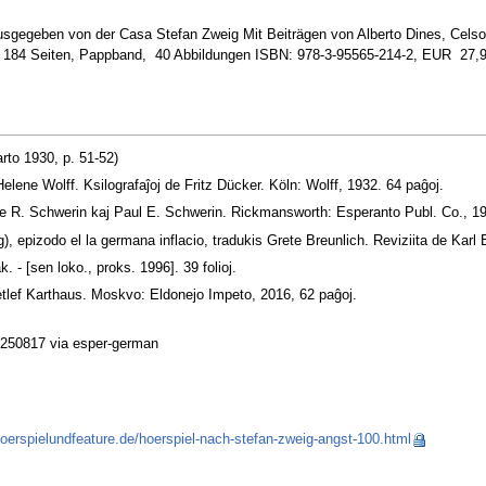
ausgegeben von der Casa Stefan Zweig Mit Beiträgen von Alberto Dines, Cel
ch 184 Seiten, Pappband, 40 Abbildungen ISBN: 978-3-95565-214-2, EUR 27,
rto 1930, p. 51-52)
elene Wolff. Ksilografaĵoj de Fritz Dücker. Köln: Wolff, 1932. 64 paĝoj.
the R. Schwerin kaj Paul E. Schwerin. Rickmansworth: Esperanto Publ. Co., 19
, epizodo el la germana inflacio, tradukis Grete Breunlich. Reviziita de Kar
 - [sen loko., proks. 1996]. 39 folioj.
Detlef Karthaus. Moskvo: Eldonejo Impeto, 2016, 62 paĝoj.
 250817 via esper-german
oerspielundfeature.de/hoerspiel-nach-stefan-zweig-angst-100.html