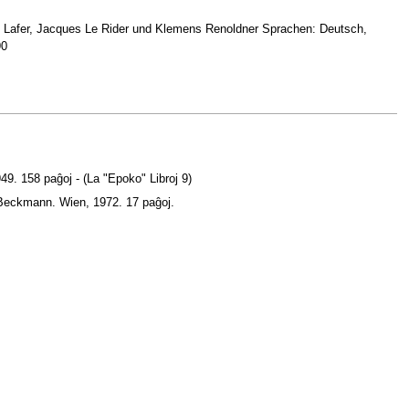
so Lafer, Jacques Le Rider und Klemens Renoldner Sprachen: Deutsch,
90
49. 158 paĝoj - (La "Epoko" Libroj 9)
l Beckmann. Wien, 1972. 17 paĝoj.