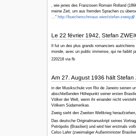
, wie jenes des Franzosen Romain Rolland (186
meine Zeit, um aus fremden Sprachen zu übersetz
…“
http://buecherschmaus.wien/stefan-zweig
Le 22 février 1942, Stefan ZWEI
Il fut un des plus grands romanciers autrichiens
monde, avec un public immense, qui ne faiblit ja
220218 via fb
Am 27. August 1936 hält Stefan
in der Musikschule von Rio de Janeiro seinen unte
abschließenden Höhepunkt seiner ersten Brasili
Völker der Welt, wenn ihr einander nicht versteh
Völkern Südamerikas.
Zweig sieht den Zweiten Weltkrieg heraufziehen
Das deutsche Originalmanuskript seines Vortra
Petrópolis (Brasilien) und wird hier erstmals vo
Celso Lafer (zweimaliger Außenminister Brasili