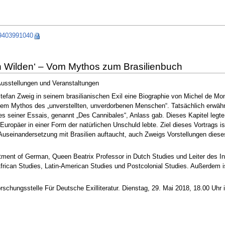
59403991040
n Wilden‘ – Vom Mythos zum Brasilienbuch
Ausstellungen und Veranstaltungen
efan Zweig in seinem brasilianischen Exil eine Biographie von Michel de Mont
 dem Mythos des „unverstellten, unverdorbenen Menschen“. Tatsächlich erwähn
s seiner Essais, genannt „Des Cannibales“, Anlass gab. Dieses Kapitel legte 
Europäer in einer Form der natürlichen Unschuld lebte. Ziel dieses Vortrags 
n Auseinandersetzung mit Brasilien auftaucht, auch Zweigs Vorstellungen dies
ment of German, Queen Beatrix Professor in Dutch Studies und Leiter des Inst
 African Studies, Latin-American Studies und Postcolonial Studies. Außerdem
chungsstelle Für Deutsche Exilliteratur. Dienstag, 29. Mai 2018, 18.00 Uhr im 