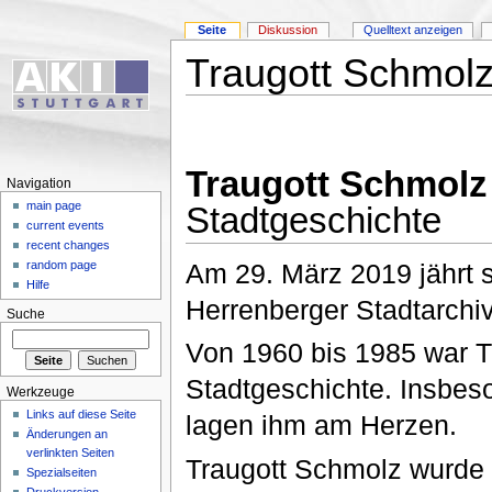
Seite
Diskussion
Quelltext anzeigen
Traugott Schmol
Traugott Schmolz
Navigation
main page
Stadtgeschichte
current events
recent changes
Am 29. März 2019 jährt 
random page
Hilfe
Herrenberger Stadtarchi
Suche
Von 1960 bis 1985 war T
Stadtgeschichte. Insbeso
Werkzeuge
Links auf diese Seite
lagen ihm am Herzen.
Änderungen an
verlinkten Seiten
Traugott Schmolz wurde a
Spezialseiten