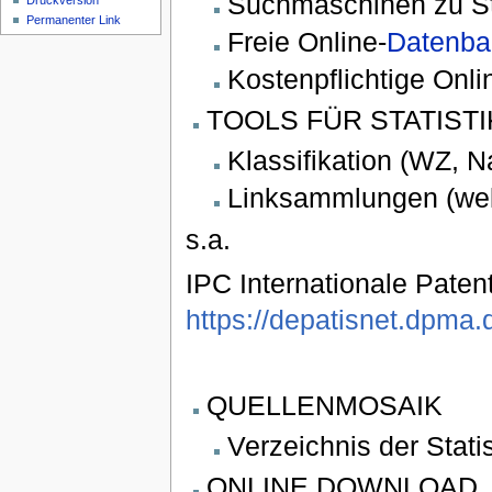
Suchmaschinen zu St
Druckversion
Permanenter Link
Freie Online-
Datenba
Kostenpflichtige Onl
TOOLS FÜR STATIST
Klassifikation (WZ, N
Linksammlungen (wel
s.a.
IPC Internationale Patent
https://depatisnet.dpma.d
QUELLENMOSAIK
Verzeichnis der Stati
ONLINE DOWNLOAD