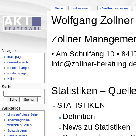
Seite
Diskussion
Quelltext anzeigen
Wolfgang Zollner
Zollner Managemen
Navigation
• Am Schulfang 10 • 8417
main page
info@zollner-beratung.d
current events
recent changes
random page
Hilfe
Statistiken – Quell
Suche
STATISTIKEN
Werkzeuge
Definition
Links auf diese Seite
Änderungen an
News zu Statistiken
verlinkten Seiten
Spezialseiten