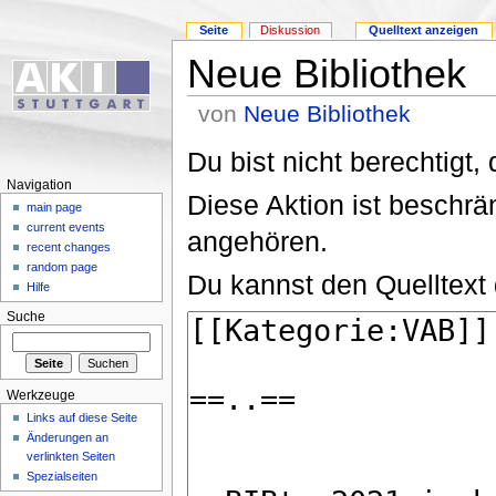
Seite
Diskussion
Quelltext anzeigen
Neue Bibliothek
von
Neue Bibliothek
Du bist nicht berechtigt,
Navigation
Diese Aktion ist beschrä
main page
current events
angehören.
recent changes
random page
Du kannst den Quelltext 
Hilfe
Suche
Werkzeuge
Links auf diese Seite
Änderungen an
verlinkten Seiten
Spezialseiten