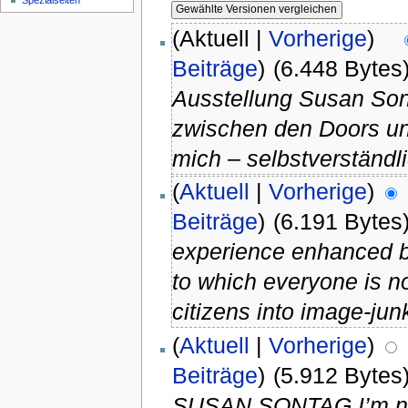
Spezialseiten
(Aktuell |
Vorherige
)
Beiträge
)
(6.448 Bytes
Ausstellung Susan S
zwischen den Doors un
mich – selbstverständl
(
Aktuell
|
Vorherige
)
Beiträge
)
(6.191 Bytes
experience enhanced b
to which everyone is no
citizens into image-junk
(
Aktuell
|
Vorherige
)
Beiträge
)
(5.912 Bytes
SUSAN SONTAG I’m not 