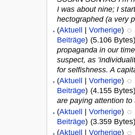
I was about nine; I sta
hectographed (a very p
(
Aktuell
|
Vorherige
)
Beiträge
)
(5.106 Bytes
propaganda in our time 
suspect, as 'individua
for selfishness. A capit
(
Aktuell
|
Vorherige
)
Beiträge
)
(4.155 Bytes
are paying attention t
(
Aktuell
|
Vorherige
)
Beiträge
)
(3.359 Bytes
(
Aktuell
|
Vorherige
)