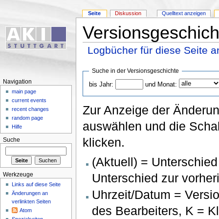
Seite
Diskussion
Quelltext anzeigen
Versionsgeschich
Logbücher für diese Seite 
Suche in der Versionsgeschichte
Navigation
bis Jahr:
und Monat:
main page
current events
Zur Anzeige der Änderun
recent changes
random page
auswählen und die Schal
Hilfe
klicken.
Suche
(Aktuell) = Unterschied
Unterschied zur vorher
Werkzeuge
Links auf diese Seite
Uhrzeit/Datum = Versio
Änderungen an
verlinkten Seiten
des Bearbeiters, K = K
Atom