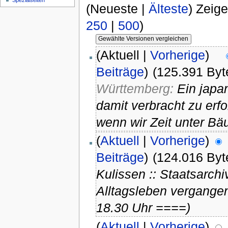
Spezialseiten
(Neueste |
Älteste
) Zeig
250
|
500
)
(Aktuell |
Vorherige
)
Beiträge
)
(125.391 Byt
Württemberg:
Ein japa
damit verbracht zu erf
wenn wir Zeit unter Bä
(
Aktuell
|
Vorherige
)
Beiträge
)
(124.016 Byt
Kulissen :: Staatsarc
Alltagsleben vergange
18.30 Uhr ====)
(
Aktuell
|
Vorherige
)