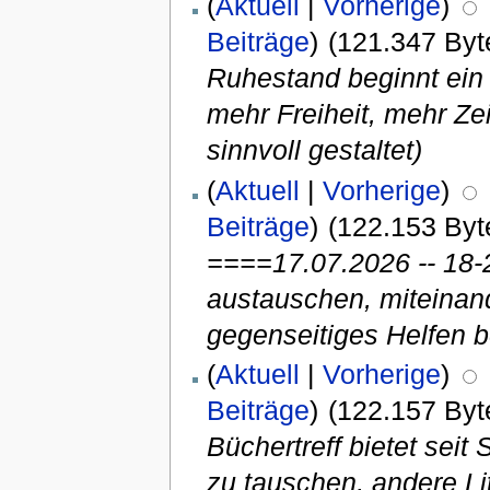
(
Aktuell
|
Vorherige
)
Beiträge
)
(121.347 Byt
Ruhestand beginnt ein 
mehr Freiheit, mehr Zei
sinnvoll gestaltet)
(
Aktuell
|
Vorherige
)
Beiträge
)
(122.153 Byt
====17.07.2026 -- 18
austauschen, miteina
gegenseitiges Helfen b
(
Aktuell
|
Vorherige
)
Beiträge
)
(122.157 Byt
Büchertreff bietet sei
zu tauschen, andere Lit