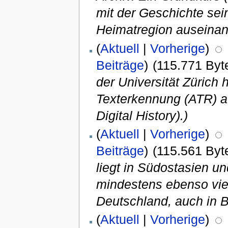
mit der Geschichte sei
Heimatregion auseinand
(
Aktuell
|
Vorherige
)
Beiträge
)
(115.771 Byt
der Universität Zürich
Texterkennung (ATR) auf
Digital History).)
(
Aktuell
|
Vorherige
)
Beiträge
)
(115.561 Byt
liegt in Südostasien u
mindestens ebenso vie
Deutschland, auch in Be
(
Aktuell
|
Vorherige
)