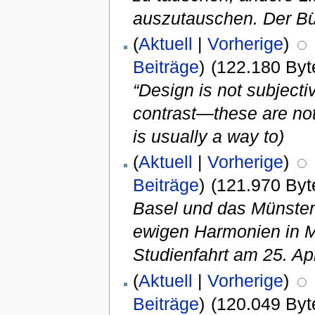
auszutauschen. Der Büc
(
Aktuell
|
Vorherige
)
Beiträge
)
(122.180 Byt
“Design is not subjecti
contrast—these are not 
is usually a way to)
(
Aktuell
|
Vorherige
)
Beiträge
)
(121.970 Byt
Basel und das Münster
ewigen Harmonien in M
Studienfahrt am 25. Ap
(
Aktuell
|
Vorherige
)
Beiträge
)
(120.049 Byt