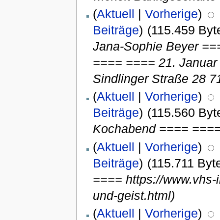
(
Aktuell
|
Vorherige
)
Beiträge
)
(115.459 Byt
Jana-Sophie Beyer ===
==== ==== 21. Januar
Sindlinger Straße 28 7
(
Aktuell
|
Vorherige
)
Beiträge
)
(115.560 Byt
Kochabend ==== ====0
(
Aktuell
|
Vorherige
)
Beiträge
)
(115.711 Byt
==== https://www.vhs-i
und-geist.html)
(
Aktuell
|
Vorherige
)