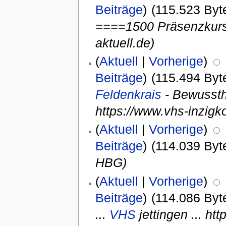
Beiträge
)
(115.523 Byt
====1500 Präsenzkurs
aktuell.de)
(
Aktuell
|
Vorherige
)
Beiträge
)
(115.494 Byt
Feldenkrais
- Bewusst
https://www.vhs-inzigk
(
Aktuell
|
Vorherige
)
Beiträge
)
(114.039 Byt
HBG)
(
Aktuell
|
Vorherige
)
Beiträge
)
(114.086 Byt
...
VHS
jettingen ... ht