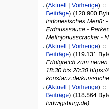
(
Aktuell
|
Vorherige
)
Beiträge
)
(120.900 Byt
indonesisches Menü: -
Erdnusssauce - Perkede
Melinjonusscracker - Na
(
Aktuell
|
Vorherige
)
Beiträge
)
(119.131 Byt
Erfolgreich zum neuen 
18:30 bis 20:30 https:
konstanz.de/kurssuche
(
Aktuell
|
Vorherige
)
Beiträge
)
(118.864 Byt
ludwigsburg.de)