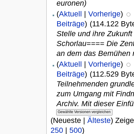
euronen)
(
Aktuell
|
Vorherige
)
Beiträge
)
(114.122 Byt
Stelle und ihre Zukun
Schorlau==== Die Zentra
an dem das Bemühen n
(
Aktuell
|
Vorherige
)
Beiträge
)
(112.529 Byt
Teilnehmenden grundl
zum Umgang mit Findmi
Archiv. Mit dieser Einf
(Neueste |
Älteste
) Zeig
250
|
500
)