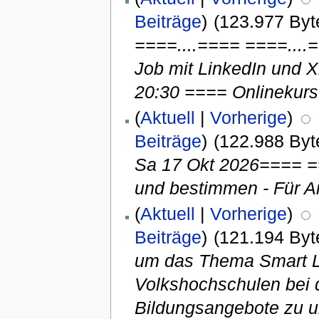
Beiträge
)
(123.977 Byt
====....==== ====....
Job mit LinkedIn und X
20:30 ==== Onlinekurs:
(
Aktuell
|
Vorherige
)
Beiträge
)
(122.988 Byt
Sa 17 Okt 2026==== =
und bestimmen - Für 
(
Aktuell
|
Vorherige
)
Beiträge
)
(121.194 Byt
um das Thema Smart Li
Volkshochschulen bei 
Bildungsangebote zu un