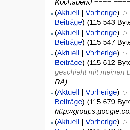
Kochabend ==== ====1
(
Aktuell
|
Vorherige
)
Beiträge
)
(115.543 Byt
(
Aktuell
|
Vorherige
)
Beiträge
)
(115.547 Byt
(
Aktuell
|
Vorherige
)
Beiträge
)
(115.612 Byt
geschieht mit meinen 
RA)
(
Aktuell
|
Vorherige
)
Beiträge
)
(115.679 Byt
http://groups.google.co
(
Aktuell
|
Vorherige
)