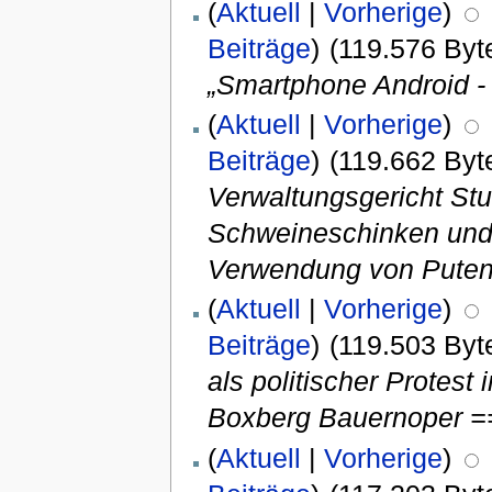
(
Aktuell
|
Vorherige
)
Beiträge
)
(119.576 Byt
„Smartphone Android - 
(
Aktuell
|
Vorherige
)
Beiträge
)
(119.662 Byt
Verwaltungsgericht Stu
Schweineschinken und e
Verwendung von Puten
(
Aktuell
|
Vorherige
)
Beiträge
)
(119.503 Byt
als politischer Protes
Boxberg Bauernoper =
(
Aktuell
|
Vorherige
)