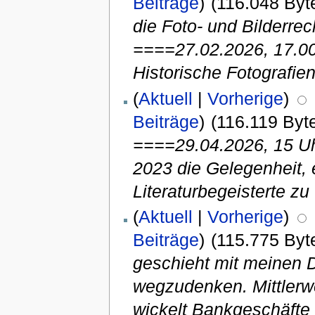
Beiträge
)
(116.048 Byt
die Foto- und Bilderr
====27.02.2026, 17.0
Historische Fotografien
(
Aktuell
|
Vorherige
)
Beiträge
)
(116.119 Byt
====29.04.2026, 15 Uh
2023 die Gelegenheit,
Literaturbegeisterte zu 
(
Aktuell
|
Vorherige
)
Beiträge
)
(115.775 Byt
geschieht mit meinen D
wegzudenken. Mittlerwe
wickelt Bankgeschäfte 