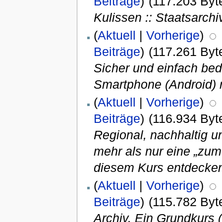
Beiträge
)
(117.203 Byt
Kulissen :: Staatsarc
(
Aktuell
|
Vorherige
)
Beiträge
)
(117.261 Byt
Sicher und einfach be
Smartphone (Android) r
(
Aktuell
|
Vorherige
)
Beiträge
)
(116.934 Byt
Regional, nachhaltig un
mehr als nur eine „zum
diesem Kurs entdecke
(
Aktuell
|
Vorherige
)
Beiträge
)
(115.782 Byt
Archiv. Ein Grundkurs