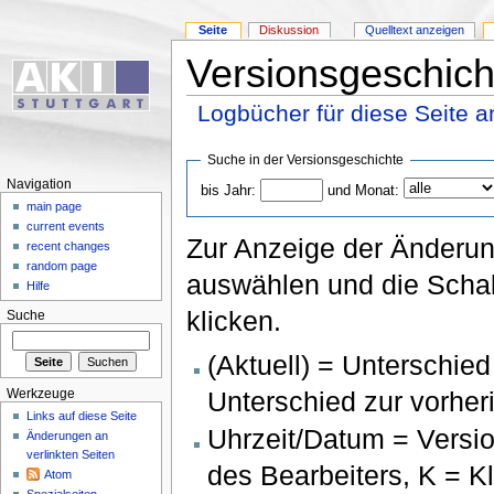
Seite
Diskussion
Quelltext anzeigen
Versionsgeschich
Logbücher für diese Seite 
Suche in der Versionsgeschichte
Navigation
bis Jahr:
und Monat:
main page
current events
Zur Anzeige der Änderun
recent changes
random page
auswählen und die Schal
Hilfe
klicken.
Suche
(Aktuell) = Unterschied
Unterschied zur vorher
Werkzeuge
Links auf diese Seite
Uhrzeit/Datum = Versio
Änderungen an
verlinkten Seiten
des Bearbeiters, K = K
Atom