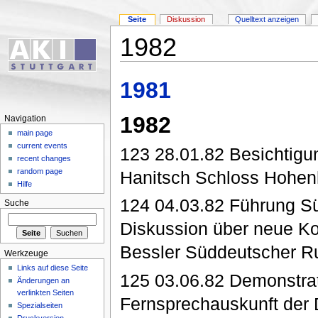
Seite
Diskussion
Quelltext anzeigen
1982
1981
1982
Navigation
main page
current events
123 28.01.82 Besichtig
recent changes
random page
Hanitsch Schloss Hohen
Hilfe
124 04.03.82 Führung Sü
Suche
Diskussion über neue K
Bessler Süddeutscher 
Werkzeuge
Links auf diese Seite
125 03.06.82 Demonstrat
Änderungen an
verlinkten Seiten
Fernsprechauskunft der 
Spezialseiten