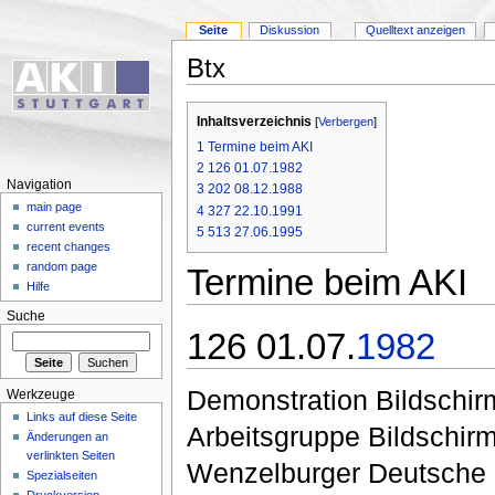
Seite
Diskussion
Quelltext anzeigen
Btx
Inhaltsverzeichnis
[
Verbergen
]
1
Termine beim AKI
2
126 01.07.1982
Navigation
3
202 08.12.1988
main page
4
327 22.10.1991
current events
5
513 27.06.1995
recent changes
random page
Termine beim AKI
Hilfe
Suche
126 01.07.
1982
Demonstration Bildschir
Werkzeuge
Links auf diese Seite
Arbeitsgruppe Bildschir
Änderungen an
verlinkten Seiten
Wenzelburger Deutsche 
Spezialseiten