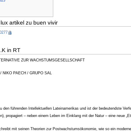
2025
lux artikel zu buen vivir
10277
.K in RT
LTERNATIVE ZUR WACHSTUMSGESELLSCHAFT
/ NIKO PAECH / GRUPO SAL
u den führenden Intellektuellen Lateinamerikas und ist der bedeutendste Ver
, propagiert – neben einem Leben im Einklang mit der Natur – eine neue „Eth
hreibt mit seinen Theorien zur Postwachstumsökonomie, wie so ein moderner 