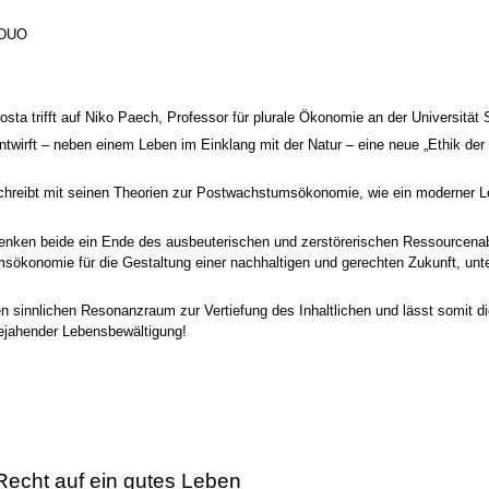
 DUO
Acosta trifft auf Niko Paech, Professor für plurale Ökonomie an der Universit
entwirft – neben einem Leben im Einklang mit der Natur – eine neue „Ethik der
hreibt mit seinen Theorien zur Postwachstumsökonomie, wie ein moderner Lebe
enken beide ein Ende des ausbeuterischen und zerstörerischen Ressourcenab
msökonomie für die Gestaltung einer nachhaltigen und gerechten Zukunft, un
en sinnlichen Resonanzraum zur Vertiefung des Inhaltlichen und lässt somit 
bejahender Lebensbewältigung!
 Recht auf ein gutes Leben