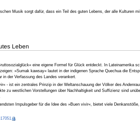
schen Musik sorgt dafür, dass ein Teil des guten Lebens, der alle Kulturen mi
gutes Leben
uttosozialglück« eine eigene Formel für Glück entdeckt. In Lateinamerika sch
zeigen: »Sumak kawsay« lautet in der indigenen Sprache Quechua die Entspr
r in der Verfassung des Landes verankert.
« - ist ein zentrales Prinzip in der Weltanschauung der Völker des Andenra
e zu westlichen Vorstellungen über Nachhaltigkeit und Suffizienz sind unüber
.
ndsten Impulsgeber für die Idee des »Buen vivir«, bietet viele Denkanstöße,
817051