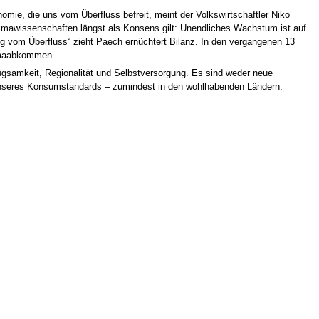
ie, die uns vom Überfluss befreit, meint der Volkswirtschaftler Niko
 Klimawissenschaften längst als Konsens gilt: Unendliches Wachstum ist auf
ng vom Überfluss“ zieht Paech ernüchtert Bilanz. In den vergangenen 13
limaabkommen.
ügsamkeit, Regionalität und Selbstversorgung. Es sind weder neue
 unseres Konsumstandards – zumindest in den wohlhabenden Ländern.