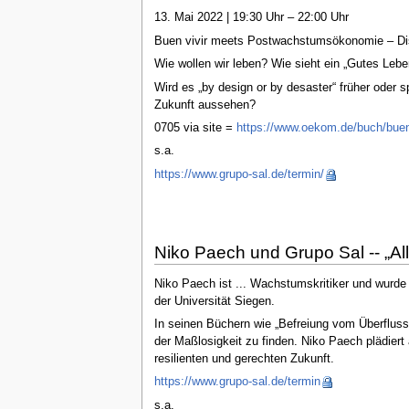
13. Mai 2022 | 19:30 Uhr – 22:00 Uhr
Buen vivir meets Postwachstumsökonomie – Dis
Wie wollen wir leben? Wie sieht ein „Gutes Lebe
Wird es „by design or by desaster“ früher oder
Zukunft aussehen?
0705 via site =
https://www.oekom.de/buch/buen
s.a.
https://www.grupo-sal.de/termin/
Niko Paech und Grupo Sal -- „All
Niko Paech ist ... Wachstumskritiker und wurde
der Universität Siegen.
In seinen Büchern wie „Befreiung vom Überfluss“
der Maßlosigkeit zu finden. Niko Paech plädier
resilienten und gerechten Zukunft.
https://www.grupo-sal.de/termin
s.a.