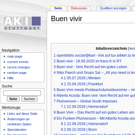
Seite
Diskussion
Quelltext anzeigen
Buen vivir
Inhaltsverzeichnis
[
Ver
Navigation
1
openbiblio.social/@karl - link auf lux artikel zu b
main page
2
Buen vivir - 18.09.2020 im franz.K in RT
current events
3
Buen vivir - Vom Recht auf ein gutes Leben
recent changes
4
Niko Paech und Grupo Sal -- „All you need is le
random page
4.1
05.07.2026 | Minden
Hilfe
4.2
25.09.2026 | Frankfurt
Suche
5
Buen Vivir meets Postwachstumsökonomie – mit
6
Alberto Acosta: Buen vivir. Vom Recht auf ein g
7
Pluriversum – Global South Impulses
7.1
22.09.2026 | Heinersdorf
Werkzeuge
8
Buen Vivir – Das Recht auf ein gutes Leben am
Links auf diese Seite
9
Ein Funken Pluriversum – Mit Alberto Acosta u
Änderungen an
9.1
22.09.2026 | Heinersdorf
verlinkten Seiten
9.2
09.10.2026 | Bonn
Spezialseiten