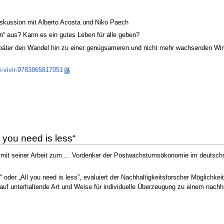
kussion mit Alberto Acosta und Niko Paech
n“ aus? Kann es ein gutes Leben für alle geben?
 später den Wandel hin zu einer genügsameren und nicht mehr wachsenden Wi
-vivir-9783865817051
 you need is less“
 mit seiner Arbeit zum ... Vordenker der Postwachstumsökonomie im deutschs
 oder „All you need is less”, evaluiert der Nachhaltigkeitsforscher Möglich
t auf unterhaltende Art und Weise für individuelle Überzeugung zu einem nac