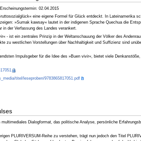
 Erscheinungstermin: 02.04.2015
uttosozialglück« eine eigene Formel für Glück entdeckt. In Lateinamerika sch
zeigen: »Sumak kawsay« lautet in der indigenen Sprache Quechua die Entspr
r in der Verfassung des Landes verankert.
« - ist ein zentrales Prinzip in der Weltanschauung der Völker des Andenra
e zu westlichen Vorstellungen über Nachhaltigkeit und Suffizienz sind unüber
.
ndsten Impulsgeber für die Idee des »Buen vivir«, bietet viele Denkanstöße,
817051
s_media/titel/leseproben/9783865817051.pdf
ulses
ltimediales Dialogformat, das politische Analyse, persönliche Erfahrungsbe
erigen PLURIVERSUM-Reihe zu verstehen, trägt nun jedoch den Titel PLURIVER