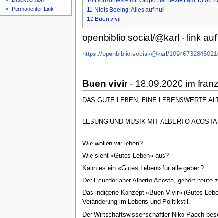
10
Horizontes – mit Grupo Sal Sextett am 13.06.
Druckversion
Permanenter Link
11
Niels Boeing: Alles auf null
12
Buen vivir
openbiblio.social/@karl - link auf 
https://openbiblio.social/@karl/1094673284502
Buen vivir
- 18.09.2020 im franz
DAS GUTE LEBEN, EINE LEBENSWERTE A
LESUNG UND MUSIK MIT ALBERTO ACOSTA 
Wie wollen wir leben?
Wie sieht «Gutes Leben» aus?
Kann es ein «Gutes Leben» für alle geben?
Der Ecuadorianer Alberto Acosta, gehört heute z
Das indigene Konzept «Buen Vivir» (Gutes Leben)
Veränderung im Lebens und Politikstil.
Der Wirtschaftswissenschaftler Niko Paech besc