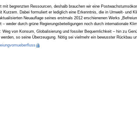
t mit begrenzten Ressourcen, deshalb brauchen wir eine Postwachstumsökonom
eit Kurzem. Dabei formuliert er lediglich eine Erkenntnis, die in Umwelt- und
 aktualisierten Neuauflage seines erstmals 2012 erschienenen Werks „Befreiu
 – weder durch grüne Regierungsbeteiligungen noch durch internationale K
el: Weg von Konsum, Globalisierung und fossiler Bequemlichkeit – hin zu Gen
ten werden, so seine Überzeugung. Nötig sei vielmehr ein bewusster Rückbau
freiungvomueberfluss