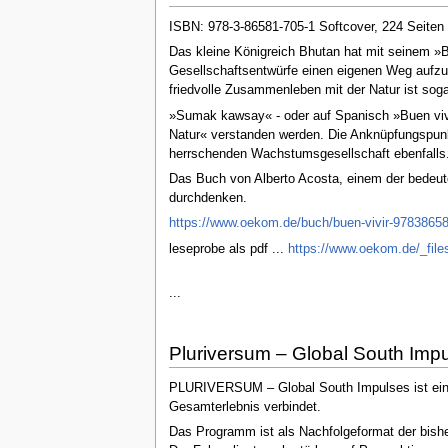
ISBN: 978-3-86581-705-1 Softcover, 224 Seiten
Das kleine Königreich Bhutan hat mit seinem »Br
Gesellschaftsentwürfe einen eigenen Weg aufzu
friedvolle Zusammenleben mit der Natur ist soga
»Sumak kawsay« - oder auf Spanisch »Buen vivir
Natur« verstanden werden. Die Anknüpfungspunkt
herrschenden Wachstumsgesellschaft ebenfalls
Das Buch von Alberto Acosta, einem der bedeute
durchdenken.
https://www.oekom.de/buch/buen-vivir-9783865
leseprobe als pdf ...
https://www.oekom.de/_file
...
Pluriversum – Global South Imp
PLURIVERSUM – Global South Impulses ist ein mu
Gesamterlebnis verbindet.
Das Programm ist als Nachfolgeformat der bish