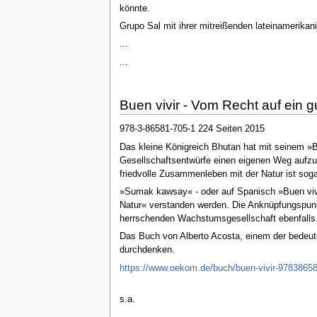
könnte.
Grupo Sal mit ihrer mitreißenden lateinamerikani
...
...
Buen vivir - Vom Recht auf ein 
978-3-86581-705-1 224 Seiten 2015
Das kleine Königreich Bhutan hat mit seinem »Br
Gesellschaftsentwürfe einen eigenen Weg aufzu
friedvolle Zusammenleben mit der Natur ist soga
»Sumak kawsay« - oder auf Spanisch »Buen vivir
Natur« verstanden werden. Die Anknüpfungspunkt
herrschenden Wachstumsgesellschaft ebenfalls
Das Buch von Alberto Acosta, einem der bedeute
durchdenken.
https://www.oekom.de/buch/buen-vivir-9783865
s.a.