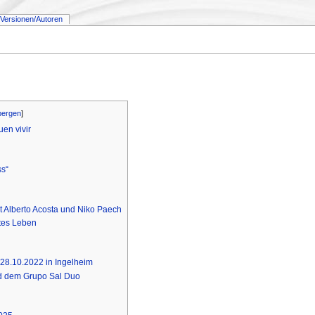
Versionen/Autoren
bergen
]
uen vivir
ss“
 Alberto Acosta und Niko Paech
utes Leben
 28.10.2022 in Ingelheim
nd dem Grupo Sal Duo