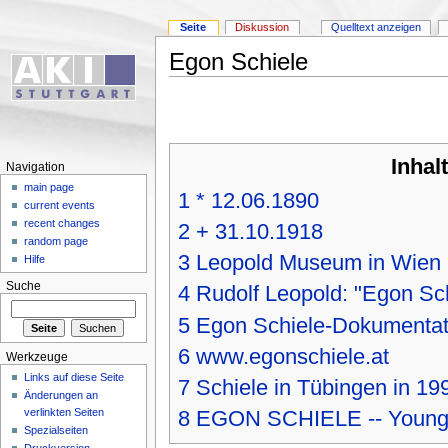
Seite
Diskussion
Quelltext anzeigen
Egon Schiele
Inhal
Navigation
main page
1
* 12.06.1890
current events
recent changes
2
+ 31.10.1918
random page
3
Leopold Museum in Wien
Hilfe
Suche
4
Rudolf Leopold: "Egon Sc
5
Egon Schiele-Dokumentat
6
www.egonschiele.at
Werkzeuge
Links auf diese Seite
7
Schiele in Tübingen in 19
Änderungen an
verlinkten Seiten
8
EGON SCHIELE -- Young G
Spezialseiten