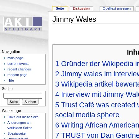
Seite
Diskussion
Quelltext anzeigen
Jimmy Wales
Inh
Navigation
main page
1
Gründer der Wikipedia i
current events
recent changes
2
Jimmy wales im interview
random page
Hilfe
3
Wikipedia artikel bewerte
Suche
4
Interview mit Jimmy Wal
5
Trust Café was created wi
Werkzeuge
social media sphere.
Links auf diese Seite
Änderungen an
6
Writing African American
verlinkten Seiten
7
TRUST von Dan Gardner
Spezialseiten