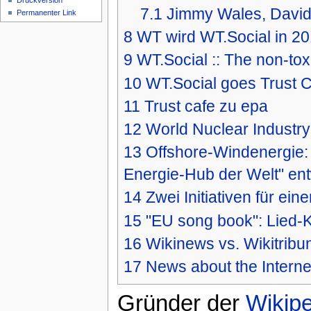
Druckversion
7.1
Jimmy Wales, David
Permanenter Link
8
WT wird WT.Social in 2
9
WT.Social :: The non-tox
10
WT.Social goes Trust 
11
Trust cafe zu epa
12
World Nuclear Industry
13
Offshore-Windenergie:
Energie-Hub der Welt" ent
14
Zwei Initiativen für e
15
"EU song book": Lied-K
16
Wikinews vs. Wikitribu
17
News about the Interne
Gründer der
Wikipe