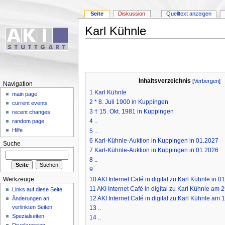
Seite
Diskussion
Quelltext anzeigen
Karl Kühnle
Inhaltsverzeichnis
[
Verbergen
]
Navigation
1
Karl Kühnle
main page
2
* 8. Juli 1900 in Kuppingen
current events
3
† 15. Okt. 1981 in Kuppingen
recent changes
4
..
random page
Hilfe
5
..
6
Karl-Kühnle-Auktion in Kuppingen in 01.2027
Suche
7
Karl-Kühnle-Auktion in Kuppingen in 01.2026
8
..
9
..
10
AKI Internet Café in digital zu Karl Kühnle in 0
Werkzeuge
11
AKI Internet Café in digital zu Karl Kühnle am 
Links auf diese Seite
12
AKI Internet Café in digital zu Karl Kühnle am 
Änderungen an
verlinkten Seiten
13
..
Spezialseiten
14
..