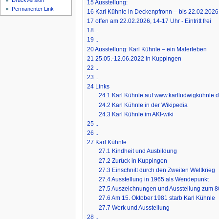
Druckversion
15
Ausstellung:
Permanenter Link
16
Karl Kühnle in Deckenpfronn -- bis 22.02.2026
17
offen am 22.02.2026, 14-17 Uhr - Eintritt frei
18
..
19
..
20
Ausstellung: Karl Kühnle – ein Malerleben
21
25.05.-12.06.2022 in Kuppingen
22
..
23
..
24
Links
24.1
Karl Kühnle auf www.karlludwigkühnle.
24.2
Karl Kühnle in der Wikipedia
24.3
Karl Kühnle im AKI-wiki
25
..
26
..
27
Karl Kühnle
27.1
Kindheit und Ausbildung
27.2
Zurück in Kuppingen
27.3
Einschnitt durch den Zweiten Weltkrieg
27.4
Ausstellung in 1965 als Wendepunkt
27.5
Auszeichnungen und Ausstellung zum 80
27.6
Am 15. Oktober 1981 starb Karl Kühnle
27.7
Werk und Ausstellung
28
..