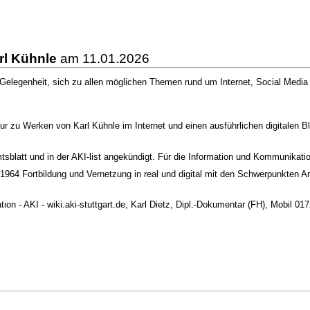
rl Kühnle
am 11.01.2026
e Gelegenheit, sich zu allen möglichen Themen rund um Internet, Social Med
our zu Werken von Karl Kühnle im Internet und einen ausführlichen digitalen B
mtsblatt und in der AKI-list angekündigt. Für die Information und Kommunikat
it 1964 Fortbildung und Vernetzung in real und digital mit den Schwerpunkten A
ion - AKI - wiki.aki-stuttgart.de, Karl Dietz, Dipl.-Dokumentar (FH), Mobil 0