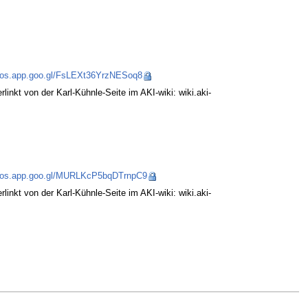
otos.app.goo.gl/FsLEXt36YrzNESoq8
linkt von der Karl-Kühnle-Seite im AKI-wiki: wiki.aki-
otos.app.goo.gl/MURLKcP5bqDTrnpC9
linkt von der Karl-Kühnle-Seite im AKI-wiki: wiki.aki-