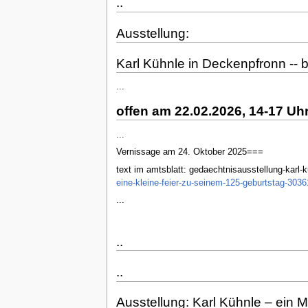
..
Ausstellung:
Karl Kühnle in Deckenpfronn -- 
...
offen am 22.02.2026, 14-17 Uhr -
...
Vernissage am 24. Oktober 2025===
text im amtsblatt: gedaechtnisausstellung-karl-k
eine-kleine-feier-zu-seinem-125-geburtstag-303
...
..
..
Ausstellung: Karl Kühnle – ein 