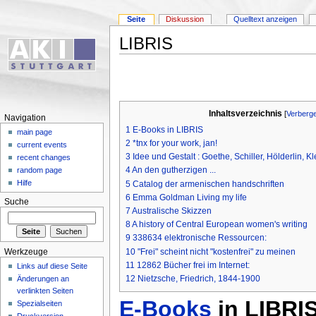
Seite
Diskussion
Quelltext anzeigen
LIBRIS
Inhaltsverzeichnis
[
Verberg
Navigation
1
E-Books in LIBRIS
main page
2
*tnx for your work, jan!
current events
3
Idee und Gestalt : Goethe, Schiller, Hölderlin, Kl
recent changes
4
An den gutherzigen ...
random page
Hilfe
5
Catalog der armenischen handschriften
6
Emma Goldman Living my life
Suche
7
Australische Skizzen
8
A history of Central European women's writing
9
338634 elektronische Ressourcen:
10
"Frei" scheint nicht "kostenfrei" zu meinen
Werkzeuge
11
12862 Bücher frei im Internet:
Links auf diese Seite
12
Nietzsche, Friedrich, 1844-1900
Änderungen an
verlinkten Seiten
E-Books
in
LIBRI
Spezialseiten