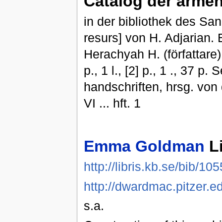
Catalog der arme
in der bibliothek des San
resurs] von H. Adjarian. 
Herachyah H. (författare
p., 1 l., [2] p., 1 ., 37 
handschriften, hrsg. von
VI ... hft. 1
Emma Goldman
Li
http://libris.kb.se/bib/1
http://dwardmac.pitzer.e
s.a.