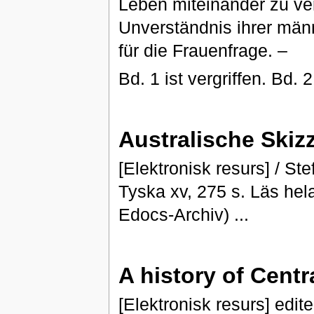
Leben miteinander zu ver
Unverständnis ihrer männ
für die Frauenfrage. –
Bd. 1 ist vergriffen. Bd. 
Australische Skiz
[Elektronisk resurs] / St
Tyska xv, 275 s. Läs hela
Edocs-Archiv) ...
A history of Cent
[Elektronisk resurs] edi