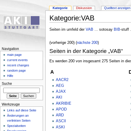
Kategorie
Diskussion
Quelltext anzeigen
Kategorie:VAB
Seiten im umfeld der
VAB
... sotosay
BIB
-stuff 
(vorherige 200) (
nächste 200
)
Navigation
Seiten in der Kategorie „VAB“
main page
current events
Es werden 200 von insgesamt 275 Seiten in dies
recent changes
random page
A
D
Hilfe
AACR2
Suche
AEG
AJAX
AKI
AKRIBIE
Werkzeuge
APOD
Links auf diese Seite
ARD
Änderungen an
verlinkten Seiten
ASCII
Spezialseiten
ASKI