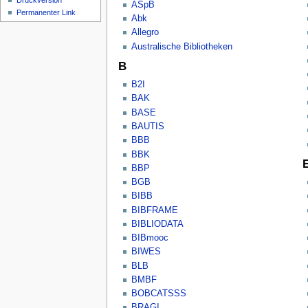
Druckversion
ASpB
Permanenter Link
Abk
Allegro
Australische Bibliotheken
B
B2I
BAK
BASE
BAUTIS
BBB
BBK
BBP
BGB
BIBB
BIBFRAME
BIBLIODATA
BIBmooc
BIWES
BLB
BMBF
BOBCATSSS
BRAGI