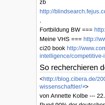
zb
http://blindsearch.fejus
.
Fortbildung BW ===
http
Meine VHS ===
http://
ci20 book
http://www.com
intelligence/competitive-
So recherchieren d
<
http://blog.cibera.de/2
wissenschaftler/
>
von Annette Kolbe --- 22
Rund 90% der deutschen