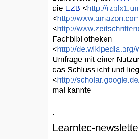
die
EZB
<
http://rzblx1.u
<
http://www.amazon.co
<
http://www.zeitschrifte
Fachbibliotheken
<
http://de.wikipedia.org/
Umfrage mit einer Nutzu
das Schlusslicht und lie
<
http://scholar.google.d
mal kannte.
.
Learntec-newslette