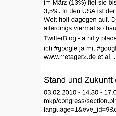
im März (13%) fiel sie b
3,5%. In den USA ist de
Welt holt dagegen auf. D
allerdings viermal so häu
TwitterBlog - a nifty plac
ich #google ja mit #goog
www.metager2.de et al. .
.
Stand und Zukunft
03.02.2010 - 14.30 - 17
mkp/congress/section.pl
language=1&eve_id=9&d