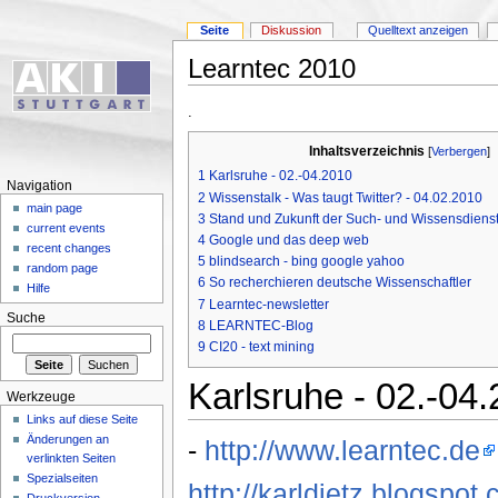
Seite
Diskussion
Quelltext anzeigen
Learntec 2010
.
Inhaltsverzeichnis
[
Verbergen
]
1
Karlsruhe - 02.-04.2010
Navigation
2
Wissenstalk - Was taugt Twitter? - 04.02.2010
main page
3
Stand und Zukunft der Such- und Wissensdiens
current events
4
Google und das deep web
recent changes
5
blindsearch - bing google yahoo
random page
6
So recherchieren deutsche Wissenschaftler
Hilfe
7
Learntec-newsletter
Suche
8
LEARNTEC-Blog
9
CI20 - text mining
Karlsruhe - 02.-04
Werkzeuge
Links auf diese Seite
Änderungen an
-
http://www.learntec.de
verlinkten Seiten
Spezialseiten
http://karldietz.blogspot