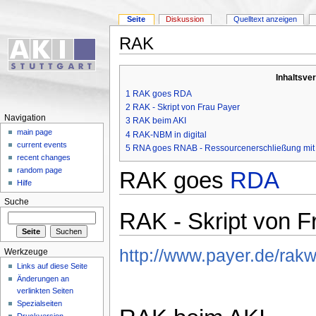
Seite
Diskussion
Quelltext anzeigen
RAK
Inhaltsve
1
RAK goes RDA
2
RAK - Skript von Frau Payer
Navigation
3
RAK beim AKI
main page
4
RAK-NBM in digital
current events
5
RNA goes RNAB - Ressourcenerschließung mit 
recent changes
random page
RAK goes
RDA
Hilfe
Suche
RAK - Skript von F
http://www.payer.de/rak
Werkzeuge
Links auf diese Seite
Änderungen an
verlinkten Seiten
Spezialseiten