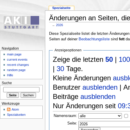
Spezialseite
Änderungen an Seiten, die 
←
2026
Diese Spezialseite listet die letzten Änderungen
Seiten auf deiner
Beobachtungsliste
sind
fett
dar
Navigation
Anzeigeoptionen
main page
Zeige die letzten
50
|
10
current events
recent changes
|
30
Tage.
random page
Hilfe
Kleine Änderungen
ausb
Suche
Benutzer
ausblenden
| A
Beiträge
ausblenden
Nur Änderungen seit
09:
Werkzeuge
Atom
Spezialseiten
Namensraum:
Seite: