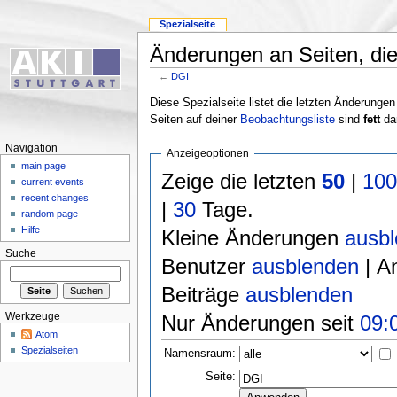
Spezialseite
Änderungen an Seiten, die 
←
DGI
Diese Spezialseite listet die letzten Änderungen
Seiten auf deiner
Beobachtungsliste
sind
fett
dar
Navigation
Anzeigeoptionen
main page
Zeige die letzten
50
|
10
current events
recent changes
|
30
Tage.
random page
Hilfe
Kleine Änderungen
ausb
Suche
Benutzer
ausblenden
| A
Beiträge
ausblenden
Nur Änderungen seit
09:
Werkzeuge
Atom
Spezialseiten
Namensraum:
Seite: