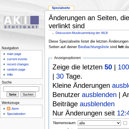
Spezialseite
Änderungen an Seiten, di
verlinkt sind
←
Diskussion:Musiksammlung der WLB
Diese Spezialseite listet die letzten Änderungen
Seiten auf deiner
Beobachtungsliste
sind
fett
dar
Navigation
main page
Anzeigeoptionen
current events
recent changes
Zeige die letzten
50
|
10
random page
|
30
Tage.
Hilfe
Suche
Kleine Änderungen
ausb
Benutzer
ausblenden
| A
Beiträge
ausblenden
Werkzeuge
Atom
Nur Änderungen seit
12:
Spezialseiten
Namensraum: