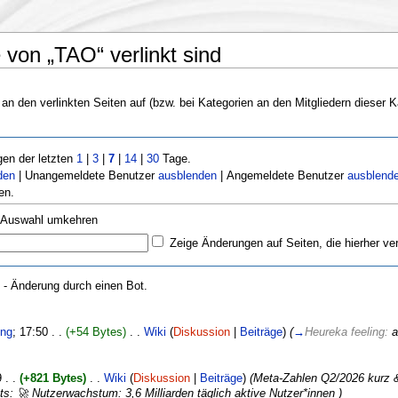
 von „TAO“ verlinkt sind
 an den verlinkten Seiten auf (bzw. bei Kategorien an den Mitgliedern dieser K
en der letzten
1
|
3
|
7
|
14
|
30
Tage.
den
| Unangemeldete Benutzer
ausblenden
| Angemeldete Benutzer
ausblend
en.
Auswahl umkehren
Zeige Änderungen auf Seiten, die hierher ve
- Änderung durch einen Bot.
ing
‎; 17:50 . .
(+54 Bytes)
. .
Wiki
(
Diskussion
|
Beiträge
)
(
→
Heureka feeling:
a
9 . .
(+821 Bytes)
. .
Wiki
(
Diskussion
|
Beiträge
)
(Meta-Zahlen Q2/2026 kurz 
ts: 🚀 Nutzerwachstum: 3,6 Milliarden täglich aktive Nutzer*innen )