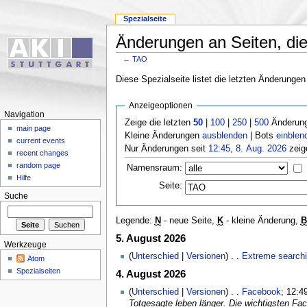
Spezialseite
Änderungen an Seiten, die
←
TAO
Diese Spezialseite listet die letzten Änderungen
Anzeigeoptionen
Navigation
Zeige die letzten
50
|
100
|
250
|
500
Änderung
main page
Kleine Änderungen
ausblenden
| Bots
einblen
current events
Nur Änderungen seit
12:45, 8. Aug. 2026
zeig
recent changes
random page
Namensraum:
Hilfe
Seite:
Suche
Legende:
N
- neue Seite,
K
- kleine Änderung,
B
5. August 2026
Werkzeuge
(
Unterschied
|
Versionen
) . .
Extreme search
Atom
Spezialseiten
4. August 2026
(
Unterschied
|
Versionen
) . .
Facebook
‎; 12:4
Totgesagte leben länger. Die wichtigsten Fac