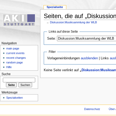
Spezialseite
Seiten, die auf „Diskussi
←
Diskussion:Musiksammlung der WLB
Links auf diese Seite
Seite:
Navigation
main page
Filter
current events
recent changes
Vorlageneinbindungen
ausblenden
| Links
aus
random page
Hilfe
Keine Seite verlinkt auf
„
Diskussion:Musiksa
Suche
Werkzeuge
Spezialseiten
Datenschutz
Über 