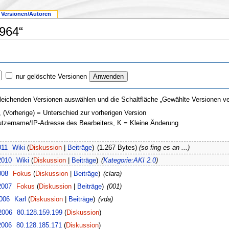
Versionen/Autoren
964“
nur gelöschte Versionen
leichenden Versionen auswählen und die Schaltfläche „Gewählte Versionen ver
, (Vorherige) = Unterschied zur vorherigen Version
nutzername/IP-Adresse des Bearbeiters, K = Kleine Änderung
011
Wiki
(
Diskussion
|
Beiträge
)
(1.267 Bytes)
(so fing es an ...)
2010
Wiki
(
Diskussion
|
Beiträge
)
(
Kategorie:AKI 2.0
)
008
Fokus
(
Diskussion
|
Beiträge
)
(clara)
2007
Fokus
(
Diskussion
|
Beiträge
)
(001)
2006
Karl
(
Diskussion
|
Beiträge
)
(vda)
2006
80.128.159.199
(
Diskussion
)
2006
80.128.185.171
(
Diskussion
)