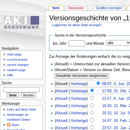
Seite
Diskussion
Quelltext anzeigen
Versionsgeschichte von „1
Logbücher für diese Seite anzeigen
Suche in der Versionsgeschichte
bis Jahr:
und Monat:
Navigation
main page
Zur Anzeige der Änderungen einfach die zu verg
current events
(Aktuell) = Unterschied zur aktuellen Version
recent changes
Uhrzeit/Datum = Version zu dieser Zeit, Be
random page
Hilfe
Suche
(Aktuell |
Vorherige
)
09:07, 4. Jun. 2
(
Aktuell
|
Vorherige
)
17:50, 31. Okt. 
(
Aktuell
|
Vorherige
)
23:57, 8. Jan. 2
Werkzeuge
(
Aktuell
|
Vorherige
)
18:43, 21. Mär. 
Links auf diese Seite
(
Aktuell
|
Vorherige
)
20:15, 14. Jul. 
Änderungen an
verlinkten Seiten
(
Aktuell
|
Vorherige
)
14:47, 18. Feb. 
Atom
(
Aktuell
|
Vorherige
)
23:57, 20. Jan. 