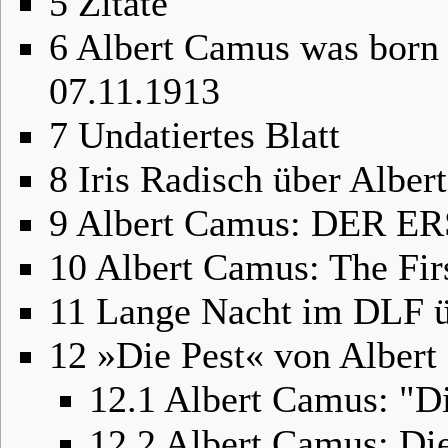
5
Zitate
6
Albert Camus was born 
07.11.1913
7
Undatiertes Blatt
8
Iris Radisch über Albe
9
Albert Camus: DER 
10
Albert Camus: The Fi
11
Lange Nacht im DLF ü
12
»Die Pest« von Alber
12.1
Albert Camus: "Di
12.2
Albert Camus: Die