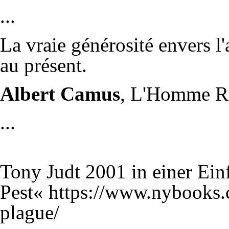
...
La vraie générosité envers l
au présent.
Albert Camus
, L'Homme Ré
...
Tony Judt 2001 in einer Ei
Pest«
https://www.nybooks.c
plague/