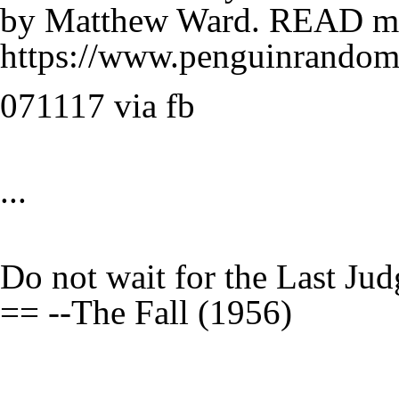
by Matthew Ward. READ mo
https://www.penguinrando
071117 via fb
...
Do not wait for the Last Jud
== --The Fall (1956)