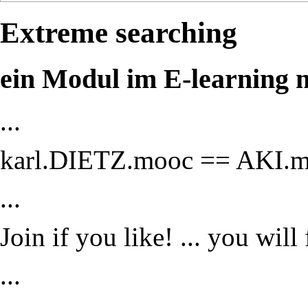
Extreme searching
ein Modul im E-learning 
...
karl.DIETZ.mooc == AKI.mo
...
Join if you like! ... you will 
...