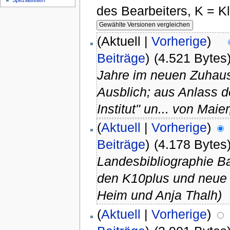
Spezialseiten
des Bearbeiters, K = K
(Aktuell |
Vorherige
)
Beiträge
)
(4.521 Bytes
Jahre im neuen Zuhaus
Ausblich; aus Anlass d
Institut" un... von Maier
(
Aktuell
|
Vorherige
)
Beiträge
)
(4.178 Bytes
Landesbibliographie B
den K10plus und neue 
Heim und Anja Thalh)
(
Aktuell
|
Vorherige
)