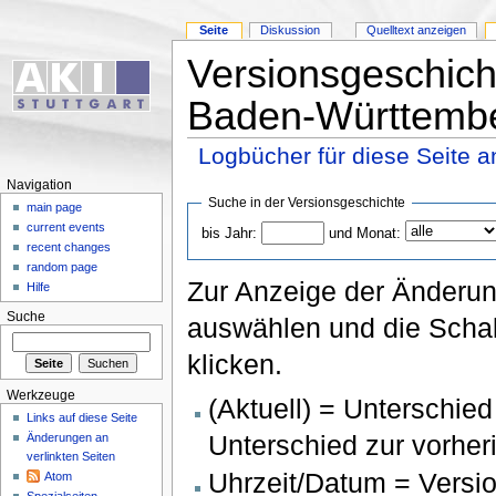
Seite
Diskussion
Quelltext anzeigen
Versionsgeschich
Baden-Württemb
Logbücher für diese Seite 
Navigation
Suche in der Versionsgeschichte
main page
current events
bis Jahr:
und Monat:
recent changes
random page
Zur Anzeige der Änderun
Hilfe
Suche
auswählen und die Schal
klicken.
Werkzeuge
(Aktuell) = Unterschied
Links auf diese Seite
Unterschied zur vorher
Änderungen an
verlinkten Seiten
Uhrzeit/Datum = Versio
Atom