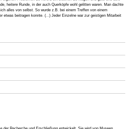
e, heitere Runde, in der auch Querköpfe wohl gelitten waren. Man dachte
ch alles von selbst. So wurde z.B. bei einem Treffen von einem
r etwas beitragen konnte. (...) Jeder Einzelne war zur geistigen Mitarbeit
ke der Recherche und Erschließung entwickelt. Sie wird von Museen,