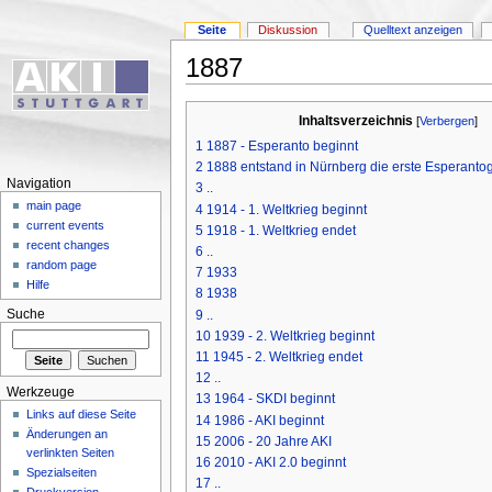
Seite
Diskussion
Quelltext anzeigen
1887
Inhaltsverzeichnis
[
Verbergen
]
1
1887 - Esperanto beginnt
2
1888 entstand in Nürnberg die erste Esperanto
Navigation
3
..
main page
4
1914 - 1. Weltkrieg beginnt
current events
5
1918 - 1. Weltkrieg endet
recent changes
6
..
random page
7
1933
Hilfe
8
1938
9
..
Suche
10
1939 - 2. Weltkrieg beginnt
11
1945 - 2. Weltkrieg endet
12
..
Werkzeuge
13
1964 - SKDI beginnt
Links auf diese Seite
14
1986 - AKI beginnt
Änderungen an
15
2006 - 20 Jahre AKI
verlinkten Seiten
16
2010 - AKI 2.0 beginnt
Spezialseiten
17
..