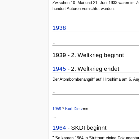
Zwischen 10. Mai und 21. Juni 1933 waren im Z
hundert Autoren vernichtet wurden.
1938
..
1939 - 2. Weltkrieg beginnt
1945
- 2. Weltkrieg endet
Der Atombombenangriff auf Hiroshima am 6. Augu
..
...
1959
*
Karl Dietz
==
...
1964
- SKDI beginnt
" So kamen 1964 in Stuttgart einige Dokument