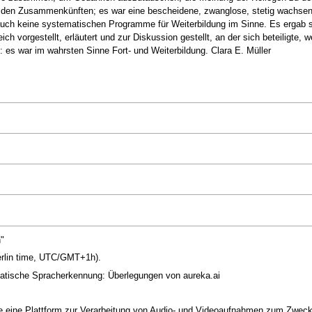
n den Zusammenkünften; es war eine bescheidene, zwanglose, stetig wachsend
auch keine systematischen Programme für Weiterbildung im Sinne. Es ergab si
 vorgestellt, erläutert und zur Diskussion gestellt, an der sich beteiligte, we
 es war im wahrsten Sinne Fort- und Weiterbildung. Clara E. Müller
"
erlin time, UTC/GMT+1h).
matische Spracherkennung: Überlegungen von aureka.ai
die eine Plattform zur Verarbeitung von Audio- und Videoaufnahmen zum Zwec