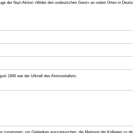
uge der Nazi-Aktion »Wider den undeutschen Geist« an vielen Orten in Deuts
st 1945 war der Urknall des Atomzeitalters.
are zusammen, um Gedanken auszutauschen, die Meinung der Kollegen zu den