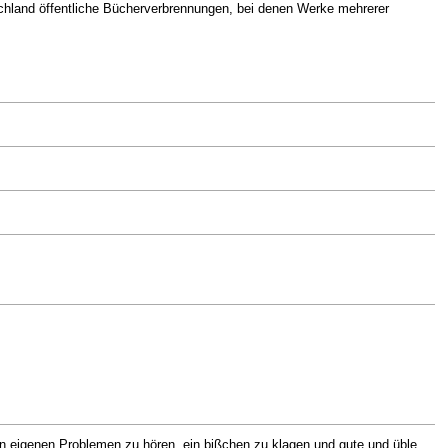
chland öffentliche Bücherverbrennungen, bei denen Werke mehrerer
 eigenen Problemen zu hören, ein bißchen zu klagen und gute und üble