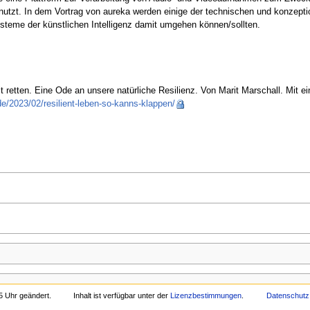
nutzt. In dem Vortrag von aureka werden einige der technischen und konzepti
steme der künstlichen Intelligenz damit umgehen können/sollten.
etten. Eine Ode an unsere natürliche Resilienz. Von Marit Marschall. Mit ein
/2023/02/resilient-leben-so-kanns-klappen/
5 Uhr geändert.
Inhalt ist verfügbar unter der
Lizenzbestimmungen
.
Datenschutz