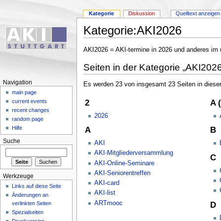
Kategorie
Diskussion
Quelltext anzeigen
Kategorie:AKI2026
AKI2026 = AKI-termine in 2026 und anderes im u
Seiten in der Kategorie „AKI2026
Navigation
Es werden 23 von insgesamt 23 Seiten in dieser
main page
2
A 
current events
recent changes
2026
random page
Hilfe
A
B
Suche
AKI
AKI-Mitgliederversammlung
C
AKI-Online-Seminare
AKI-Seniorentreffen
Werkzeuge
AKI-card
Links auf diese Seite
AKI-list
Änderungen an
ARTmooc
D
verlinkten Seiten
Spezialseiten