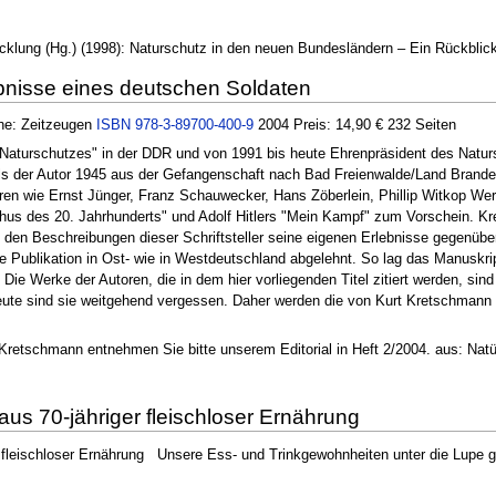
icklung (Hg.) (1998): Naturschutz in den neuen Bundesländern – Ein Rückbli
ebnisse eines deutschen Soldaten
he: Zeitzeugen
ISBN 978-3-89700-400-9
2004 Preis: 14,90 € 232 Seiten
 Naturschutzes" in der DDR und von 1991 bis heute Ehrenpräsident des Natu
ls der Autor 1945 aus der Gefangenschaft nach Bad Freienwalde/Land Branden
ren wie Ernst Jünger, Franz Schauwecker, Hans Zöberlein, Phillip Witkop Wer
ythus des 20. Jahrhunderts" und Adolf Hitlers "Mein Kampf" zum Vorschein. K
e, den Beschreibungen dieser Schriftsteller seine eigenen Erlebnisse gegenüb
ne Publikation in Ost- wie in Westdeutschland abgelehnt. So lag das Manusk
 Die Werke der Autoren, die in dem hier vorliegenden Titel zitiert werden,
ute sind sie weitgehend vergessen. Daher werden die von Kurt Kretschmann
Kretschmann entnehmen Sie bitte unserem Editorial in Heft 2/2004. aus: Natür
aus 70-jähriger fleischloser Ernährung
r fleischloser Ernährung Unsere Ess- und Trinkgewohnheiten unter die Lup