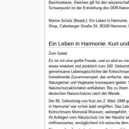
Bezirksebene. Gleiches gilt für den wissenschaf
Schwerpunkt ist der Entstehung des DDR-Natio
Marion Schulz (Bearb.): Ein Leben in Harmonie.
Shop, Calenberger Straße 24, 30169 Hannover,
Ein Leben in Harmonie. Kurt und
Zum Geleit
Es ist mir eine große Freude, und so wird es vi
etwas erweitert und pünktlich zum 100. Geburts
gemeinsame Lebensgeschichte der Kretschmanns s
fortwährende Zusammenspiel, das einfache, abe
Naturgärtner und Vegetarier konsequent gelebt. 
Naturschutzaktivitäten entfalteten. Bis zu ih
deutschen Naturschutzes nach der Wende.
Der 85. Geburtstag von Kurt am 2. März 1999 ga
in Harmonie“ war schon bald vergriffen. Das Leb
Kretschmann Memorial Museum, weitergeführt, we
Ihr Anliegen vom Naturschutz vor der Haustür wir
mitfinanzierten, ermöglichten! Ich wünsche de