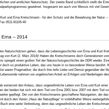
tlichen und amtlichen Naturschutz. Der zweite Band schließlich stellt die Ent
nalparkprogrammes gewidmet. Insgesamt ein auch von Wessis mit viel Gewinn
 Kurt und Erna Kretschmann - für den Schutz und die Bewahrung der Natur. –
 Fax 0511-91105-40
 Erna -- 2014
elen Naturschützern gehen, dass die Lebensgeschichte von Erna und Kurt Krets
tag von Kurt (2. März 2014)! Haben die Kretschmanns doch Generationen von
piegelt einen großen Teil der Naturschutzgeschichte der DDR wieder. Einen 
r doch so produktive Leben, das uns heute in so besonderer Weise berührt. 
Sie waren Pragmatiker, die durch ihre tiefe Liebe und Demut gegenüber der N
rem Lebensende nahmen sie ungebrochen Anteil an Erfolgen und Niederlagen 
b seinerzeit den Anlass, dass ungewöhnliche Leben von Erna und Kurt einer
en der beiden hat sich mit dem Tod von Erna 2001 bzw. 2007 mit dem Tod von 
iter gepflegt. Der von den Kretschmanns geschaffene Naturgarten, der das H
d durch den Verein „Haus der Naturpflege“ in vorbildhafter Weise weitergeführ
m Buch eine weite Verbreitung, denn das ungewöhnliche Leben der Kretschman