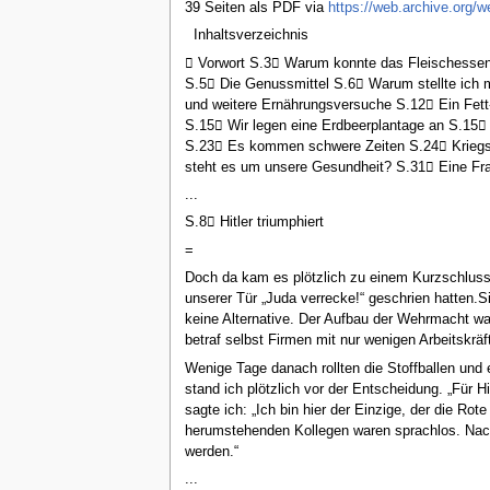
39 Seiten als PDF via
https://web.archive.org/
Inhaltsverzeichnis
 Vorwort S.3 Warum konnte das Fleischessen
S.5 Die Genussmittel S.6 Warum stellte ich m
und weitere Ernährungsversuche S.12 Ein Fett
S.15 Wir legen eine Erdbeerplantage an S.15
S.23 Es kommen schwere Zeiten S.24 Kriegs
steht es um unsere Gesundheit? S.31 Eine Frag
...
S.8 Hitler triumphiert
=
Doch da kam es plötzlich zu einem Kurzschluss. 
unserer Tür „Juda verrecke!“ geschrien hatten.
keine Alternative. Der Aufbau der Wehrmacht wa
betraf selbst Firmen mit nur wenigen Arbeitskräf
Wenige Tage danach rollten die Stoffballen und e
stand ich plötzlich vor der Entscheidung. „Für
sagte ich: „Ich bin hier der Einzige, der die Rot
herumstehenden Kollegen waren sprachlos. Nach 
werden.“
...