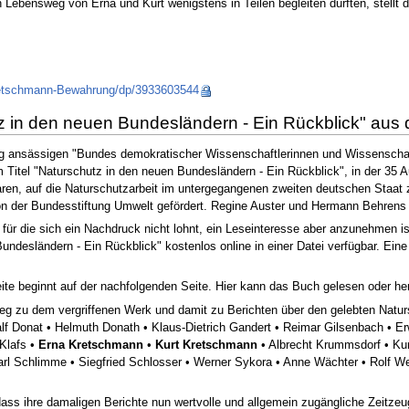
n Lebensweg von Erna und Kurt wenigstens in Teilen begleiten durften, stellt 
retschmann-Bewahrung/dp/3933603544
in den neuen Bundesländern - Ein Rückblick" aus
g ansässigen "Bundes demokratischer Wissenschaftlerinnen und Wissenschaft
itel "Naturschutz in den neuen Bundesländern - Ein Rückblick", in der 35 A
ren, auf die Naturschutzarbeit im untergegangenen zweiten deutschen Staat 
n der Bundesstiftung Umwelt gefördert. Regine Auster und Hermann Behrens 
für die sich ein Nachdruck nicht lohnt, ein Leseinteresse aber anzunehmen is
Bundesländern - Ein Rückblick" kostenlos online in einer Datei verfügbar. E
eite beginnt auf der nachfolgenden Seite. Hier kann das Buch gelesen oder h
g zu dem vergriffenen Werk und damit zu Berichten über den gelebten Natur
f Donat • Helmuth Donath • Klaus-Dietrich Gandert • Reimar Gilsenbach • Er
 Klafs •
Erna Kretschmann
•
Kurt Kretschmann
• Albrecht Krummsdorf • Kurt
Karl Schlimme • Siegfried Schlosser • Werner Sykora • Anne Wächter • Rolf 
odass ihre damaligen Berichte nun wertvolle und allgemein zugängliche Zeitzeu