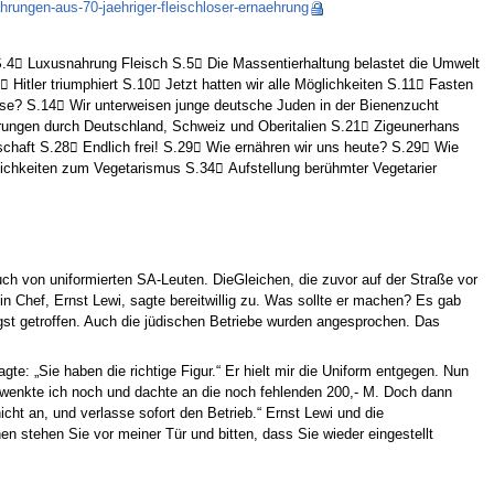
rungen-aus-70-jaehriger-fleischloser-ernaehrung
4 Luxusnahrung Fleisch S.5 Die Massentierhaltung belastet die Umwelt
itler triumphiert S.10 Jetzt hatten wir alle Möglichkeiten S.11 Fasten
se? S.14 Wir unterweisen junge deutsche Juden in der Bienenzucht
rungen durch Deutschland, Schweiz und Oberitalien S.21 Zigeunerhans
ft S.28 Endlich frei! S.29 Wie ernähren wir uns heute? S.29 Wie
lichkeiten zum Vegetarismus S.34 Aufstellung berühmter Vegetarier
uch von uniformierten SA-Leuten. DieGleichen, die zuvor auf der Straße vor
n Chef, Ernst Lewi, sagte bereitwillig zu. Was sollte er machen? Es gab
gst getroffen. Auch die jüdischen Betriebe wurden angesprochen. Das
e: „Sie haben die richtige Figur.“ Er hielt mir die Uniform entgegen. Nun
chwenkte ich noch und dachte an die noch fehlenden 200,- M. Doch dann
nicht an, und verlasse sofort den Betrieb.“ Ernst Lewi und die
 stehen Sie vor meiner Tür und bitten, dass Sie wieder eingestellt