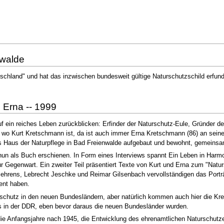
nwalde
utschland" und hat das inzwischen bundesweit gültige Naturschutzschild erfun
 Erna -- 1999
ein reiches Leben zurückblicken: Erfinder der Naturschutz-Eule, Gründer der 
o Kurt Kretschmann ist, da ist auch immer Erna Kretschmann (86) an seiner S
 Haus der Naturpflege in Bad Freienwalde aufgebaut und bewohnt, gemeinsam 
 nun als Buch erschienen. In Form eines Interviews spannt Ein Leben in Ha
r Gegenwart. Ein zweiter Teil präsentiert Texte von Kurt und Erna zum "Natur
hrens, Lebrecht Jeschke und Reimar Gilsenbach vervollständigen das Porträ
ent haben.
schutz in den neuen Bundesländern, aber natürlich kommen auch hier die Kret
 in der DDR, eben bevor daraus die neuen Bundesländer wurden.
die Anfangsjahre nach 1945, die Entwicklung des ehrenamtlichen Naturschut