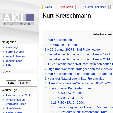
Seite
Diskussion
Quelltext anzeigen
Kurt Kretschmann
Inhaltsverzei
1
Kurt Kretschmann
Navigation
2
* 2. März 1914 in Berlin
main page
3
+ 20. Januar 2007 in Bad Freienwalde
current events
4
Ein Leben in Harmonie. Kurt und Erna -- 1999
recent changes
5
Ein Leben in Harmonie. Kurt und Erna -- 2014
random page
6
IUGR-Sammelband "Naturschutz in den neuen B
Hilfe
7
Lüge und Wahrheit - "Kriegserlebnisse eines d
Suche
8
Kurt Kretschmann: Erfahrungen aus 70-jähriger
9
Haus der Naturpflege in Bad Freienwalde
10
Erna-Kretschmann-Gedenken am 06.01.2020 
11
Literatur über Kurt Kretschmann
Werkzeuge
11.1
SUCCOW, M., 2003:
Links auf diese Seite
11.2
SCHULZ, M., 1999:
Änderungen an
11.3
FISCHER, D., 2004:
verlinkten Seiten
11.4
Festvortrag von Prof. em. Dr. Michael S
Spezialseiten
11.5
Kurzbiografie zu: Kretschmann, Kurt.