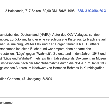
ck. – 2 Halbbände, 717 Seiten. 39,90 DM. BdWi 1998.
ISBN 3-924684-60-X
rschutzbundes Deutschland (NABU), Autor des OLV Verlages, schrieb
burg, zurückkam, fand er eine verschlossene Kiste vor. Er brach sie auf
ner Beumelburg, Walter Flex und Karl Börger, ferner H.K.F. Günthers
retschmann las diese Bücher und war empört, denn er hatte den
erzustellen: "Lüge" gegen "Wahrheit". So entstand in den Jahren 1947 und
ript "Lüge und Wahrheit" mehr als fünf Jahrzehnte als Dokument im Museum
 sind insbesondere nach der Machtübernahme durch die NSDAP im Jahre 1933
 gelesenen Autoren im Nachwort von Hermann Behrens in Kurzbiografien
lich Gärtnern, 47. Jahrgang, 3/2004
e genommen