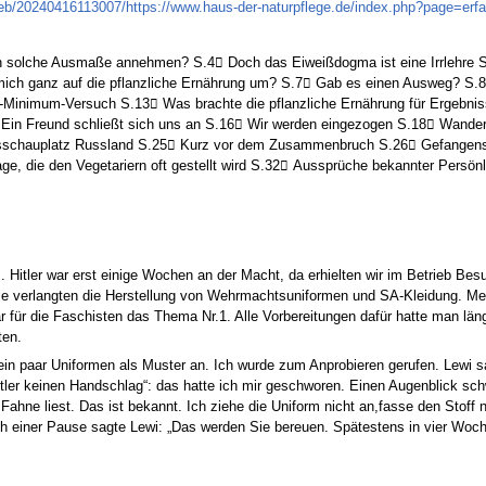
web/20240416113007/https://www.haus-der-naturpflege.de/index.php?page=erfah
 solche Ausmaße annehmen? S.4 Doch das Eiweißdogma ist eine Irrlehre S.
ich ganz auf die pflanzliche Ernährung um? S.7 Gab es einen Ausweg? S.8 H
-Minimum-Versuch S.13 Was brachte die pflanzliche Ernährung für Ergebnis
 Ein Freund schließt sich uns an S.16 Wir werden eingezogen S.18 Wande
schauplatz Russland S.25 Kurz vor dem Zusammenbruch S.26 Gefangenscha
e, die den Vegetariern oft gestellt wird S.32 Aussprüche bekannter Persön
Hitler war erst einige Wochen an der Macht, da erhielten wir im Betrieb Bes
Sie verlangten die Herstellung von Wehrmachtsuniformen und SA-Kleidung. Mei
r für die Faschisten das Thema Nr.1. Alle Vorbereitungen dafür hatte man län
ten.
in paar Uniformen als Muster an. Ich wurde zum Anprobieren gerufen. Lewi sagt
 Hitler keinen Handschlag“: das hatte ich mir geschworen. Einen Augenblick s
e Fahne liest. Das ist bekannt. Ich ziehe die Uniform nicht an,fasse den Stoff 
einer Pause sagte Lewi: „Das werden Sie bereuen. Spätestens in vier Wochen