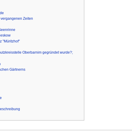
lde
s vergangenen Zeiten
Seenrinne
ieskow
z "Müritzhof"
utzkreisstelle Oberbarnim gegründet wurde?;
m
ischen Gärtnerns
e
sbeschreibung