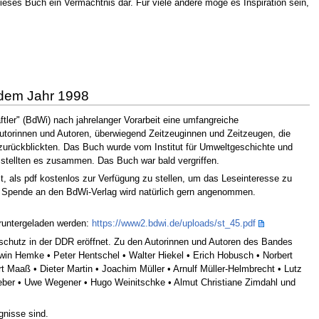
dieses Buch ein Vermächtnis dar. Für viele andere möge es Inspiration sein,
 dem Jahr 1998
ler" (BdWi) nach jahrelanger Vorarbeit eine umfangreiche
utorinnen und Autoren, überwiegend Zeitzeuginnen und Zeitzeugen, die
zurückblickten. Das Buch wurde vom Institut für Umweltgeschichte und
stellten es zusammen. Das Buch war bald vergriffen.
t, als pdf kostenlos zur Verfügung zu stellen, um das Leseinteresse zu
ine Spende an den BdWi-Verlag wird natürlich gern angenommen.
eruntergeladen werden:
https://www2.bdwi.de/uploads/st_45.pdf
schutz in der DDR eröffnet. Zu den Autorinnen und Autoren des Bandes
win Hemke • Peter Hentschel • Walter Hiekel • Erich Hobusch • Norbert
 Maaß • Dieter Martin • Joachim Müller • Arnulf Müller-Helmbrecht • Lutz
Weber • Uwe Wegener • Hugo Weinitschke • Almut Christiane Zimdahl und
gnisse sind.