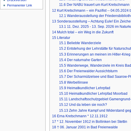
Druckversion
11.6
Der NABU trauert um Kurt Kretschmann
Permanenter Link
12
Kurt Kretschmann – ein Pazifist -- 04.05.2024 
12.1
Wanderausstellung der Friedensbiblioth
13
Sonderausstellung – Achtung Eule! Ein Zeiche
13.1
11. Dez. 2025 - 13. Sep. 2026 im Nat
14
Mulch total – ein Weg in die Zukunft
15
Literatur
15.1
Beliebte Wanderziele
15.2
Entstehung der Lehrstätte für Naturschut
15.3
Erinnerungen an meinen im Hitler-Krieg
15.4
Der naturnahe Garten
15.5
Wanderwege, Wanderziele im Kreis Ba
15.6
Der Freienwalder Aussichtsturm
15.7
Der Scharmützelsee und Bad Saarow-P
15.8
Werbellinsee
15.9
Heimatkundlicher Lehrpfad
15.10
Heimatkundlicher Lehrpfad Moorbad
15.11
Landschaftsschutzgebiet Gamengrund
15.12
Und da leben sie noch?
15.13
Zehn Jahre Kampf und Widerstand geg
16
Erna Kretschmann * 12.11.1912
17
* 12. November 1912 in Bollinken bei Stettin
18
† 06. Januar 2001 in Bad Freienwalde