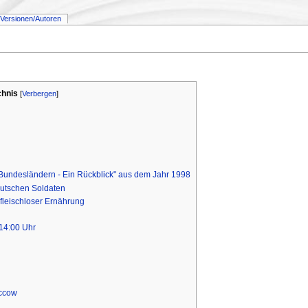
Versionen/Autoren
chnis
[
Verbergen
]
undesländern - Ein Rückblick" aus dem Jahr 1998
eutschen Soldaten
 fleischloser Ernährung
14:00 Uhr
uccow