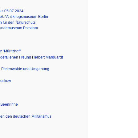
bis 05.07.2024
ek / Antikriegsmuseum Berlin
n für den Naturschutz
urkundemuseum Potsdam
z "Müritzhof"
 gefallenen Freund Herbert Marquardt
d Freienwalde und Umgebung
ieskow
-Seenrinne
en den deutschen Militarismus