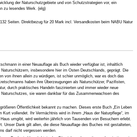
wicklung der Naturschutzgebiete und von Schutzstrategien vor, ein
 zu lesendes Werk. (elg)
 132 Seiten. Direktbezug für 20 Mark incl. Versandkosten beim NABU Natur
chmann in einer Neuauflage als Buch wieder verfügbar ist, inhaltlich
 Naturschützern, insbesondere hier im Osten Deutschlands, geprägt. Die
von ihnen allein zu würdigen, ist schier unmöglich, war es doch das
Kretschmanns haben ihre Überzeugungen als Naturschützer, Pazifisten,
atur, durch praktisches Handeln faszinierten und immer wieder neue
des Naturschutzes, sie waren dankbar für das Zusammenwachsen des
 größeren Öffentlichkeit bekannt zu machen. Dieses erste Buch „Ein Leben
Kurt vollendet. Ihr Vermächtnis wird in ihrem „Haus der Naturpflege“, im
aus umgibt, wird weiterhin jährlich von Tausenden von Besuchern erlebt.
t. Unser Dank gilt allen, die diese Neuauflage des Buches mit gestalteten,
ns darf nicht vergessen werden.