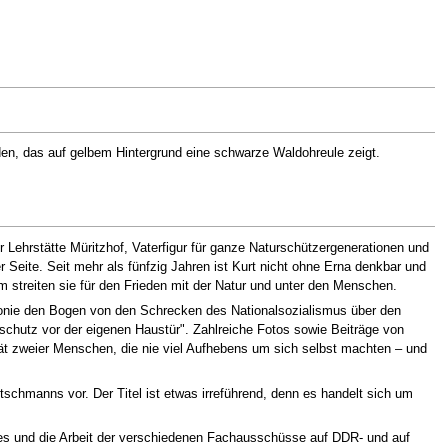
den, das auf gelbem Hintergrund eine schwarze Waldohreule zeigt.
Lehrstätte Müritzhof, Vaterfigur für ganze Naturschützergenerationen und
eite. Seit mehr als fünfzig Jahren ist Kurt nicht ohne Erna denkbar und
streiten sie für den Frieden mit der Natur und unter den Menschen.
rmonie den Bogen von den Schrecken des Nationalsozialismus über den
schutz vor der eigenen Haustür". Zahlreiche Fotos sowie Beiträge von
t zweier Menschen, die nie viel Aufhebens um sich selbst machten – und
schmanns vor. Der Titel ist etwas irreführend, denn es handelt sich um
zes und die Arbeit der verschiedenen Fachausschüsse auf DDR- und auf