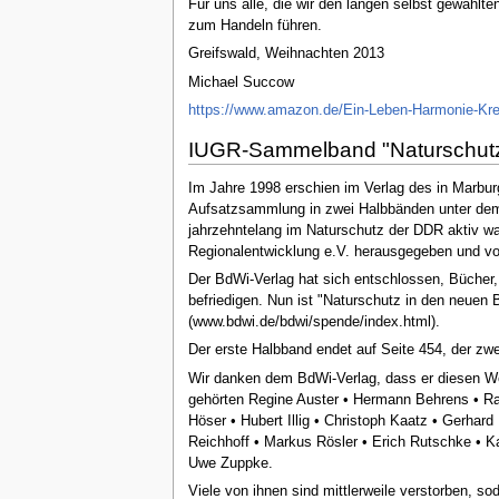
Für uns alle, die wir den langen selbst gewählte
zum Handeln führen.
Greifswald, Weihnachten 2013
Michael Succow
https://www.amazon.de/Ein-Leben-Harmonie-K
IUGR-Sammelband "Naturschutz 
Im Jahre 1998 erschien im Verlag des in Marbur
Aufsatzsammlung in zwei Halbbänden unter dem T
jahrzehntelang im Naturschutz der DDR aktiv wa
Regionalentwicklung e.V. herausgegeben und vo
Der BdWi-Verlag hat sich entschlossen, Bücher, 
befriedigen. Nun ist "Naturschutz in den neuen 
(www.bdwi.de/bdwi/spende/index.html).
Der erste Halbband endet auf Seite 454, der zw
Wir danken dem BdWi-Verlag, dass er diesen We
gehörten Regine Auster • Hermann Behrens • Ral
Höser • Hubert Illig • Christoph Kaatz • Gerhard
Reichhoff • Markus Rösler • Erich Rutschke • 
Uwe Zuppke.
Viele von ihnen sind mittlerweile verstorben, s