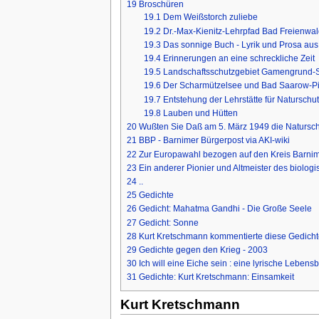
19
Broschüren
19.1
Dem Weißstorch zuliebe
19.2
Dr.-Max-Kienitz-Lehrpfad Bad Freienwa
19.3
Das sonnige Buch - Lyrik und Prosa au
19.4
Erinnerungen an eine schreckliche Zeit
19.5
Landschaftsschutzgebiet Gamengrund-
19.6
Der Scharmützelsee und Bad Saarow-P
19.7
Entstehung der Lehrstätte für Naturschut
19.8
Lauben und Hütten
20
Wußten Sie Daß am 5. März 1949 die Natursch
21
BBP - Barnimer Bürgerpost via AKI-wiki
22
Zur Europawahl bezogen auf den Kreis Barni
23
Ein anderer Pionier und Altmeister des biolog
24
..
25
Gedichte
26
Gedicht: Mahatma Gandhi - Die Große Seele
27
Gedicht: Sonne
28
Kurt Kretschmann kommentierte diese Gedicht
29
Gedichte gegen den Krieg - 2003
30
Ich will eine Eiche sein : eine lyrische Leben
31
Gedichte: Kurt Kretschmann: Einsamkeit
Kurt Kretschmann