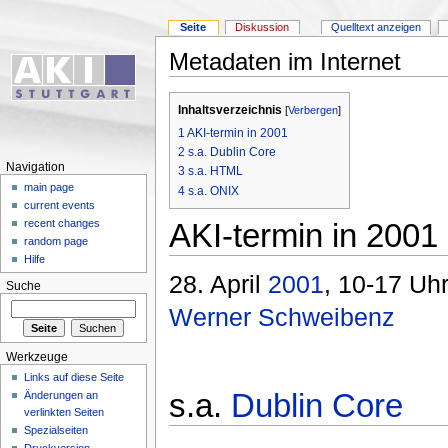
Seite
Diskussion
Quelltext anzeigen
Metadaten im Internet
Inhaltsverzeichnis
[
Verbergen
]
1
AKI-termin in 2001
2
s.a. Dublin Core
Navigation
3
s.a. HTML
main page
4
s.a. ONIX
current events
AKI-termin in 2001
recent changes
random page
Hilfe
28. April
2001
, 10-17 Uh
Suche
Werner Schweibenz
Werkzeuge
Links auf diese Seite
s.a.
Dublin Core
Änderungen an
verlinkten Seiten
Spezialseiten